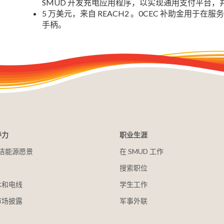
SMUD 开发充电应用程序，以实现通用支付平台
5 万美元，来自 REACH2 。0CEC 补助金用于
手柄。
导力
职业生涯
 清洁能源愿景
在 SMUD 工作
搜索职位
木和电线
学生工作
市场披露
军事外联