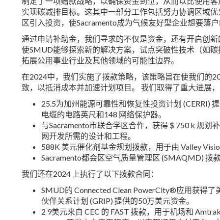
制定了一项赠款战略，以确保资金到位，从而以比使用客
实现碳减排目标。这其中一部分工作包括努力协调区域优
区引入投资，使Sacramento成为气候友好型企业想要落
通过申请补助金，我们寻求的不仅是资金，还有开启创新
使SMUD能够探索新的解决方案，试点突破性技术（如碳
拓展公用事业行业及其他领域的可能性边界。
在2024中，我们实施了拨款策略，该策略旨在使我们的2030 Z
致，以抵消成本并加速计划项目。 我们取得了重大进展，
25.5为加州能源可靠性和恢复性投资计划 (CERRI) 提
电缆的电路英尺和148 网络保护器。
与Sacramento市联合学区合作，获得 $ 750 k 规划
网开发所需的设计和工程。
588K 美元催化剂基金规划拨款，用于由 Valley 
Sacramento都会区空气质量管理区 (SMAQMD
我们还在2024 上执行了以下拨款合同：
SMUD的 Connected Clean PowerCity®
伙伴关系计划 (GRIP) 提供的50万美元资金。
2 9美元来自 CEC 的 FAST 拨款，用于机场和 A