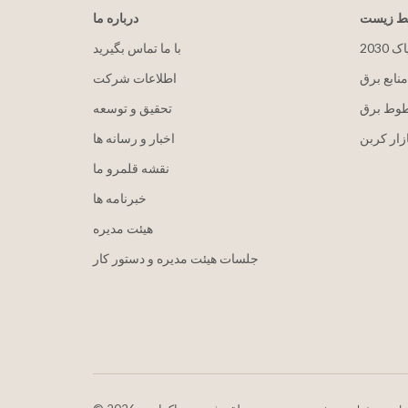
یط زیست
درباره ما
پاک
با ما تماس بگیرید
منابع برق
اطلاعات شرکت
طوط برق
تحقیق و توسعه
زار کربن
اخبار و رسانه ها
نقشه قلمرو ما
خبرنامه ها
هيئت مدیره
جلسات هیئت مدیره و دستور کار