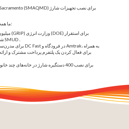
ما همچنین قراردادهایی را در 2024 برای کمک‌های مالی زیر اجرا کردیم:
شبکه، برای برنامه Connected Clean PowerCity® شرکت SMUD .