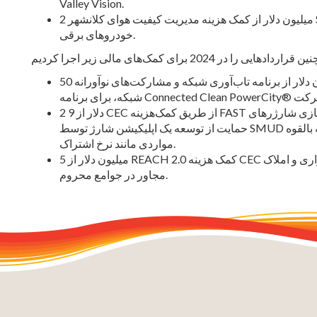
Valley Vision.
2 میلیون دلار از کمک هزینه مدیریت کیفیت هوای کلانشهر Sacramento (SMAQMD) برای نصب تجهیزات شارژ
خودروهای برقی.
50 میلیون دلار از برنامه تاب‌آوری شبکه و مشارکت‌های نوآورانه (GRIP) وزارت انرژی (DOE) برای استقرار
2 9 دلار از CEC از طریق کمک‌هزینه FAST برای مدرن‌سازی شارژرهای DC Fast در فرودگاه و Amtrak، به همراه
حمایت از توسعه یک اپلیکیشن شارژ توسط SMUD برای فعال کردن یک پلتفرم پرداخت مشترک و ارائه بالقوه
مواردی مانند نرخ اشتراک.
5 میلیون دلار از REACH 2.0 کمک هزینه CEC برای نصب 400 دستگیره شارژ در خانه‌های چند خانواری و املاک
مجاور در جوامع محروم.