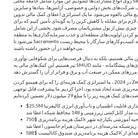
روی انواع مشارکت‌ها گشودیم. این موارد شامل جامعه محلی Sacramento ، دولت،
 شرکت‌های بخش دولتی و خصوصی، آژانس‌ها، بنیادها و سایرین
ع مالی بالقوه می‌شود. ما یک استراتژی اعطای کمک مالی تدوین
 لازم برای مقابله با کاهش کربن را به گونه‌ای تأمین کنیم که برای
 چیزی بیش از پول مشتریانمان مصرف شود. بخشی از این شامل
 کردن اولویت‌های منطقه‌ای و جذب سرمایه‌گذاری‌ها به منطقه
می‌شود تا Sacramento به مکانی تبدیل شود که کسب‌وکارهای سازگار با محیط زیست
می‌خواهند در آن حضور داشته باشند.
أمین مالی هستیم، بلکه به دنبال فرصت‌هایی برای شکوفایی نوآوری
نیز هستیم. این کمک‌های مالی به SMUD اجازه می‌دهد تا راه‌حل‌های جدید را بررسی کند، فناوری‌های پیشگامانه - مانند
در 2024 ، ما استراتژی کمک هزینه‌ای را که برای همسو کردن Zero Carbon Plan 2030 ما با فرصت‌های مالی شناخته
امه‌ریزی شده ایجاد شده بود، اجرا کردیم. ما پیشرفت قابل توجهی
$25.5M برای برنامه سرمایه‌گذاری قابلیت اطمینان و تاب‌آوری انرژی کالیفرنیا (CERRI) جهت جایگزینی 350 ،
کمک هزینه برنامه‌ریزی $750k با همکاری ناحیه آموزشی یکپارچه شهر Sacramento برای انجام طراحی و
کمک هزینه برنامه‌ریزی صندوق کاتالیست $588K برای توسعه برنامه درسی آموزش نیروی کار منطقه‌ای از