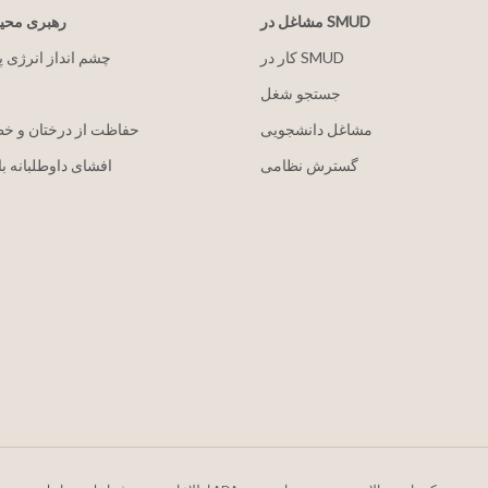
مشاغل در SMUD
رهبری مح
کار در SMUD
2030 چشم انداز انرژی 
جستجو شغل
مشاغل دانشجویی
حفاظت از درختان و خ
گسترش نظامی
افشای داوطلبانه با