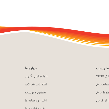
یط زیست
درباره ما
پاک
با ما تماس بگیرید
منابع برق
اطلاعات شرکت
طوط برق
تحقیق و توسعه
زار کربن
اخبار و رسانه ها
نقشه قلمرو ما