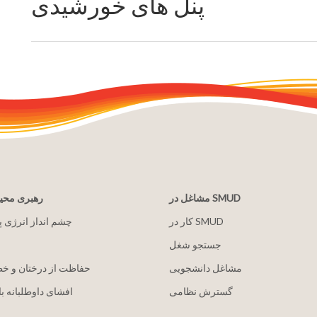
پنل های خورشیدی
مشاغل در SMUD
رهبری مح
کار در SMUD
2030 چشم انداز انرژی 
جستجو شغل
مشاغل دانشجویی
حفاظت از درختان و خ
گسترش نظامی
افشای داوطلبانه با