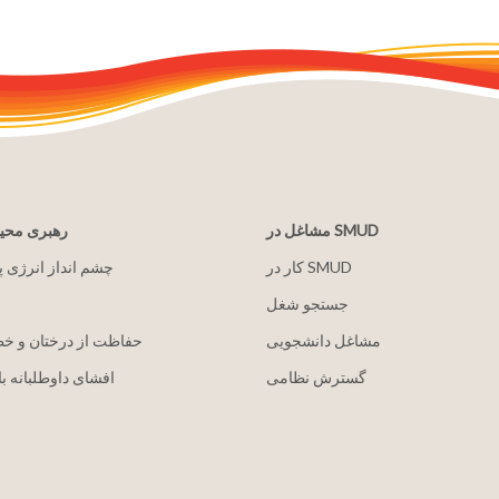
مشاغل در SMUD
رهبری مح
کار در SMUD
2030 چشم انداز انرژی 
جستجو شغل
مشاغل دانشجویی
حفاظت از درختان و خ
گسترش نظامی
افشای داوطلبانه با