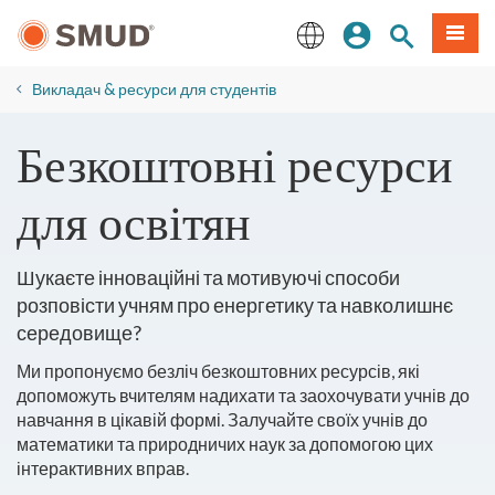
Перейти
Увійдіть
Пошук по 
Мен
до
основного
English
змісту
Викладач & ресурси для студентів
Безкоштовні ресурси
для освітян
Шукаєте інноваційні та мотивуючі способи
розповісти учням про енергетику та навколишнє
середовище?
Ми пропонуємо безліч безкоштовних ресурсів, які
допоможуть вчителям надихати та заохочувати учнів до
навчання в цікавій формі.
Залучайте своїх учнів до
математики та природничих наук за допомогою цих
інтерактивних вправ.