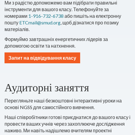
Ми з радістю допоможемо вам підібрати правильні
інструменти для вашого класу. Телефонуйте за
номерами
1-916-732-6738
або пишіть на електронну
пошту
ETCmail@smud.org
, щоб
дізнатися про позику
матеріалів.
Формуймо завтрашніх енергетичних лідерів за
допомогою освіти та натхнення.
Запит на відвідування класу
Аудиторні заняття
Перегляньте наші безкоштовні інтерактивні уроки на
основі NGSS для самостійного вивчення.
Наші співробітники готові приєднатися до вашого класу і
провести ваших учнів через захоплююче дослідження
наживо. Ми навіть надішлемо вчителям проектні