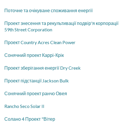
Поточне та очікуване споживання енергії
Проект знесення та рекультивації подвір'я корпорації
59th Street Corporation
Проект Country Acres Clean Power
Сонячний проект Каррі-Крік
Проект зберігання енергії Dry Creek
Проект підстанції Jackson Bulk
Сонячний проект ранчо Овея
Rancho Seco Solar II
Солано 4 Проект "Вітер