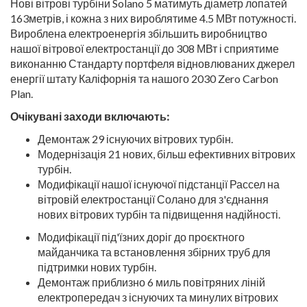
Нові вітрові турбіни Solano 5 матимуть діаметр лопатей
163метрів, і кожна з них вироблятиме 4.5 МВт потужності.
Вироблена електроенергія збільшить виробництво
нашої вітрової електростанції до 308 МВт і сприятиме
виконанню Стандарту портфеля відновлюваних джерел
енергії штату Каліфорнія та нашого 2030 Zero Carbon
Plan.
Очікувані заходи включають:
Демонтаж 29 існуючих вітрових турбін.
Модернізація 21 нових, більш ефективних вітрових
турбін.
Модифікації нашої існуючої підстанції Рассел на
вітровій електростанції Солано для з'єднання
нових вітрових турбін та підвищення надійності.
Модифікації під'їзних доріг до проєктного
майданчика та встановлення збірних труб для
підтримки нових турбін.
Демонтаж приблизно 6 миль повітряних ліній
електропередач з існуючих та минулих вітрових