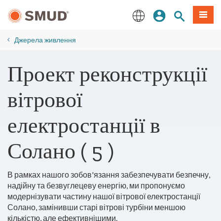
Перейти
Увійдіть
Пошук по 
Мен
до
основного
English
змісту
​Джерела живлення
Проект реконструкції
вітрової
електростанції в
Солано ( 5 )
В рамках нашого зобов'язання забезпечувати безпечну,
надійну та безвуглецеву енергію, ми пропонуємо
модернізувати частину нашої вітрової електростанції
Солано, замінивши старі вітрові турбіни меншою
кількістю, але ефективнішими.