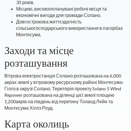
35 років.
Місцеві, високооплачувані робочі місця та
економічні вигоди для громади Солано.
Довгострокова життєздатність
сільськогосподарського використання в пагорбах
Монтесума.
Заходи та місце
розташування
Вітрова електростанція Солано розташована на 6,000
акрах землі у вітровому ресурсному районі Монтесума-
Гіллз в окрузі Солано. Територія проекту Solano 5 Wind
Repower розташована на ділянці цієї землі площею
1,200акрів на південь від перетину Толанд Лейн та
Монтесума Хіллз Роуд.
Карта околиць