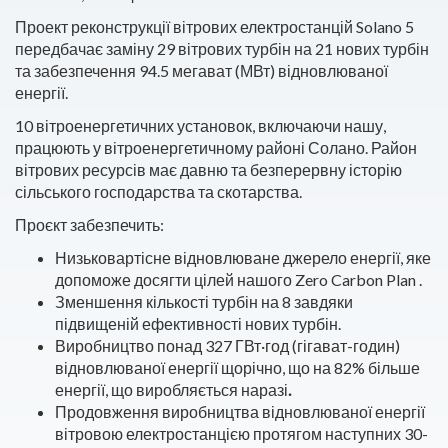
Проект реконструкції вітрових електростанцій Solano 5
передбачає заміну 29 вітрових турбін на 21 нових турбін
та забезпечення 94.5 мегават (МВт) відновлюваної
енергії.
10 вітроенергетичних установок, включаючи нашу,
працюють у вітроенергетичному районі Солано. Район
вітрових ресурсів має давню та безперервну історію
сільського господарства та скотарства.
Проєкт забезпечить:
Низьковартісне відновлюване джерело енергії, яке
допоможе досягти цілей нашого Zero Carbon Plan .
Зменшення кількості турбін на 8 завдяки
підвищеній ефективності нових турбін.
Виробництво понад 327 ГВт·год (гігават-годин)
відновлюваної енергії щорічно, що на 82% більше
енергії, що виробляється наразі
.
Продовження виробництва відновлюваної енергії
вітровою електростанцією протягом наступних 30-