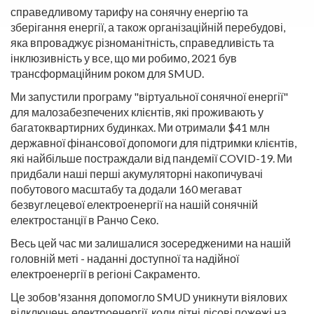
справедливому тарифу на сонячну енергію та
зберігання енергії, а також організаційній перебудові,
яка впроваджує різноманітність, справедливість та
інклюзивність у все, що ми робимо, 2021 був
трансформаційним роком для SMUD.
Ми запустили програму "віртуальної сонячної енергії"
для малозабезпечених клієнтів, які проживають у
багатоквартирних будинках. Ми отримали $41 млн
державної фінансової допомоги для підтримки клієнтів,
які найбільше постраждали від пандемії COVID-19. Ми
придбали наші перші акумуляторні накопичувачі
побутового масштабу та додали 160 мегават
безвуглецевої електроенергії на нашій сонячній
електростанції в Ранчо Секо.
Весь цей час ми залишалися зосередженими на нашій
головній меті - наданні доступної та надійної
електроенергії в регіоні Сакраменто.
Це зобов'язання допомогло SMUD уникнути віялових
відключень електроенергії, коли літні лісові пожежі на