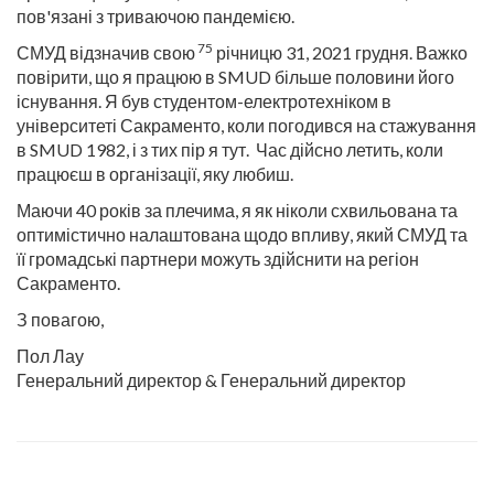
пов'язані з триваючою пандемією.
75
СМУД відзначив свою
річницю 31, 2021 грудня. Важко
повірити, що я працюю в SMUD більше половини його
існування. Я був студентом-електротехніком в
університеті Сакраменто, коли погодився на стажування
в SMUD 1982, і з тих пір я тут. Час дійсно летить, коли
працюєш в організації, яку любиш.
Маючи 40 років за плечима, я як ніколи схвильована та
оптимістично налаштована щодо впливу, який СМУД та
її громадські партнери можуть здійснити на регіон
Сакраменто.
З повагою,
Пол Лау
Генеральний директор & Генеральний директор