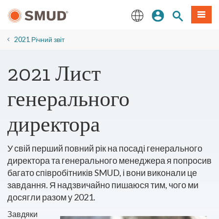
Перейти
Увійдіть
Пошук по 
Мен
до
основного
English
змісту
2021 Річний звіт
2021 Лист
генерального
директора
У свій перший повний рік на посаді генерального
директора та генерального менеджера я попросив
багато співробітників SMUD, і вони виконали це
завдання. Я надзвичайно пишаюся тим, чого ми
досягли разом у 2021.
Завдяки