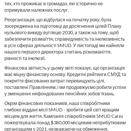
тих, хто проживає в громадах, які історично не
отримували належних послуг.
Реорганізація, що відбулася на початку року, була
зосереджена на підготовці до досягнення цілей Плану
нульового викиду вуглецю 2030, а також на тому, щоб
забезпечити розмаїття, справедливість та інклюзивність
в усіх сферах діяльності SMUD. У листопаді ми найняли
нашого першого директора з питань різноманіття,
рівності та інклюзії.
Фінансова звітність у цьому звіті показує, що організація
має міцну фінансову основу. Кредитні рейтинги СМУД та
покриття фіксованих витрат перевищують цілі,
поставлені Правлінням, і ми продовжуємо робити успіхи
у зменшенні нефондованих пенсійних зобов'язань.
Окрім фінансових показників, наші співробітники
глибоко віддані місії SMUD - зробити цей світ кращим
місцем для життя. Кампанія співробітників SMUD Cares
пожертвувала понад $380,000 місцевим неприбутковим
організаціям у 2021, незважаючи на обмеження,