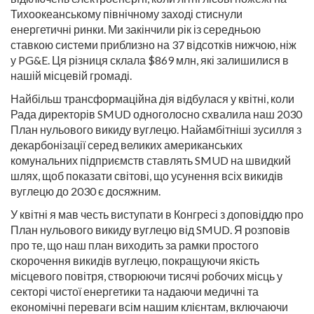
Тихоокеанському північному заході стиснули
енергетичні ринки. Ми закінчили рік із середньою
ставкою системи приблизно на 37 відсотків нижчою, ніж
у PG&E. Ця різниця склала $869 млн, які залишилися в
нашій місцевій громаді.
Найбільш трансформаційна дія відбулася у квітні, коли
Рада директорів SMUD одноголосно схвалила наш 2030
План нульового викиду вуглецю. Найамбітніші зусилля з
декарбонізації серед великих американських
комунальних підприємств ставлять SMUD на швидкий
шлях, щоб показати світові, що усунення всіх викидів
вуглецю до 2030 є досяжним.
У квітні я мав честь виступати в Конгресі з доповіддю про
План нульового викиду вуглецю від SMUD. Я розповів
про те, що наш план виходить за рамки простого
скорочення викидів вуглецю, покращуючи якість
місцевого повітря, створюючи тисячі робочих місць у
секторі чистої енергетики та надаючи медичні та
економічні переваги всім нашим клієнтам, включаючи