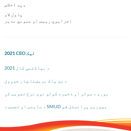
په اخلاص،
پاول لاو
اجرایوي رییس او عمومي مدیر
2021 CEO لیک
2021 د بیاکتنې کال
د یو پاک بریښنا ښار جوړول
بورډ د سولر او ذخیره کولو نوی نرخ تصویب کړ
د ساینس او تجسس د SMUD میوزیم پرانستل شو