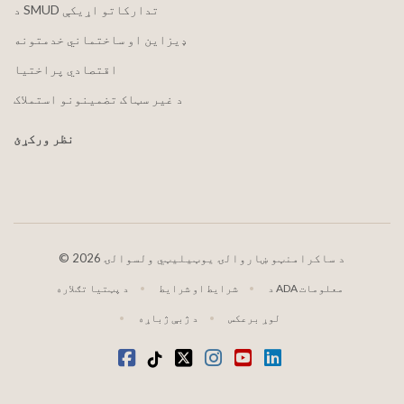
د SMUD تدارکاتو اړیکې
ډیزاین او ساختماني خدمتونه
اقتصادي پراختیا
د غیر سټاک تضمینونو استملاک
نظر ورکړئ
2026 د ساکرامنټو ښاروالۍ یوټیلیټي ولسوالۍ
©
د ADA معلومات
شرایط او شرایط
د پټتیا تګلاره
لوړ برعکس
د ژبې ژباړه
LinkedIn
یوټیوب
انسټاګرام
ټویټر
ټیک ټاک
فیسبوک