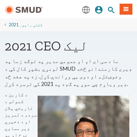
اصلي
مینو
سایټ لټون
ننوزئ
منځپانګې
ته
English
لاړ
2021 کلنی راپور
شئ
2021 CEO لیک
ما د سی ای او او عمومي مدیر په توګه زما په
لومړي بشپړ کال کې د SMUD ډیری کارمندانو څخه
وغوښتل، او دوی یې وړاندې کړل. زه په هغه څه
ډیر ویاړم چې موږ په ګډه په 2021 کې ترسره کړل.
د کاربن د
کمولو د
تاریخي پلان
سره، د لمریز
او د ذخیرې
ډیر مساوي
نرخ او یو