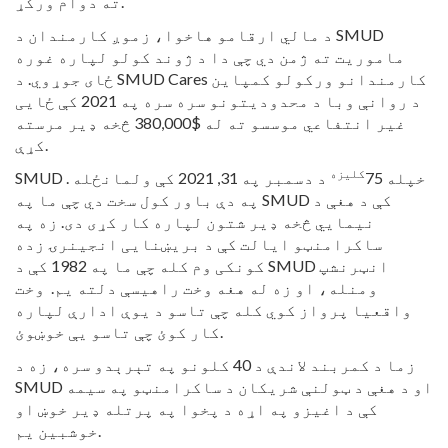
ته دوام ورکړ.
د مالي ارقامو هاخوا، زموږ کارمندان د SMUD
ماموریت ته ژمن دي چې دا د ژوند کولو لپاره غوره
ځای جوړوي. د SMUD Cares کارمندانو ورکولو کمپاین
د روانې وبا د محدودیتونو سره سره په 2021 کې ځایی
غیر انتفاعي موسسو ته له $380,000 څخه ډیر مرسته
کړې.
کلیزه
SMUD خپله 75
د دسمبر په 31, 2021 کې ولمانځله .
په دې باور کول سخت دي چې ما په SMUD کې د هغې د
نیمایي څخه ډیر شتون لپاره کار کړی دی. زه په
ساکرامنټو ایالت کې د بریښنایی انجینرۍ زده
کونکی وم کله چې ما په 1982 کې د SMUD انټرنشپ
ومنله، او زه له هغه وخت راهیسې دلته یم. وخت
واقعیا پرواز کوي کله چې تاسو د یوې ادارې لپاره
کار کوئ چې تاسو یې خوښوئ.
زما د کمربند لاندې د 40 کلونو په تېرېدو سره، زه د
SMUD او د هغې د ټولنې شریکان د ساکرامنټو په سیمه
کې د اغیزو په اړه د پخوا په پرتله ډیر خوښ او
خوشبین یم.