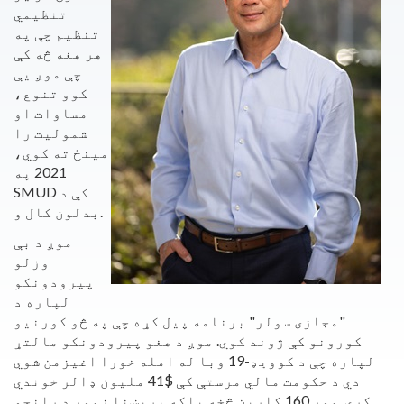
تنظیمي
تنظیم چې په
هر هغه څه کې
چې موږ یې
کوو تنوع،
مساوات او
شمولیت را
مینځ ته کوي،
2021 په
SMUD کې د
بدلون کال و.
موږ د بې
وزلو
پیرودونکو
لپاره د
"مجازی سولر" برنامه پیل کړه چې په څو کورنیو
کورونو کې ژوند کوي. موږ د هغو پیرودونکو مالتړ
لپاره چې د کوویډ-19 وبا له امله خورا اغیزمن شوي
دي د حکومت مالي مرستې کې $41 ملیون ډالر خوندي
کړي. موږ 160 کاربن څخه پاکه بریښنا زموږ د رانچو