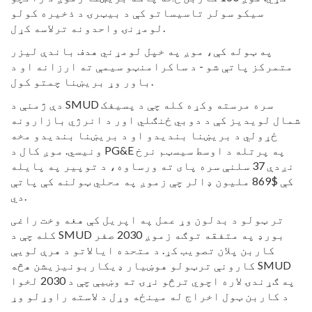
سیکو سولر تاسیساتو کې د بیټرۍ د ذخیره کولو
لومړنۍ واحدونه ترلاسه کړل.
په ټوله کې، موږ په خپل لومړني هدف باندې لیزر
متمرکز پاتې شو - د ساکرامنټو سیمې ته ارزانه او د
باور وړ بریښنا چمتو کول.
دې ژمنې د SMUD سره مرسته وکړه کله چې د پسیفک
شمال لویدیز کې د دوبي ځنګلي اور د انرژي بازارونه
ځړولي د بریښنا بندیدو او د بریښنا بندیدو مخه
ونیسي. موږ کال د PG&E په پرتله د اوسط سیسټم نرخ
نږدې 37 سلنې سره پای ته ورساوه، د توپیر په پایله
کې $869 ملیون ډالر چې زموږ په محلي ټولنه کې پاتې
دي.
تر ټولو د بدلون وړ عمل په اپریل کې هغه وخت راغی
کله چې د SMUD بورډ په متفقه توګه زموږ 2030 صفر
کاربن پلان تصویب کړ. د متحده ایالاتو د هرې لویې
کارونې ترټولو هوښیار ډیکاربونیزیشن هڅه SMUD
په ګړندۍ لاره اچوي ترڅو نړۍ ته وښیې چې د 2030 لخوا
د کاربن ټول اخراج له مینځه وړل د لاسته راوړلو وړ
دي.