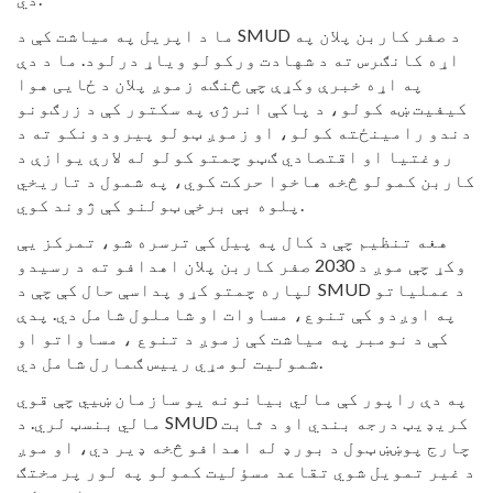
ما د اپریل په میاشت کې د SMUD د صفر کاربن پلان په
اړه کانګرس ته د شهادت ورکولو ویاړ درلود. ما د دې
په اړه خبرې وکړې چې څنګه زموږ پلان د ځایی هوا
کیفیت ښه کولو، د پاکې انرژۍ په سکتور کې د زرګونو
دندو رامینځته کولو، او زموږ ټولو پیرودونکو ته د
روغتیا او اقتصادي ګټو چمتو کولو له لارې یوازې د
کاربن کمولو څخه هاخوا حرکت کوي، په شمول د تاریخي
پلوه بې برخې ټولنو کې ژوند کوي.
هغه تنظیم چې د کال په پیل کې ترسره شو، تمرکز یې
وکړ چې موږ د 2030 صفر کاربن پلان اهدافو ته د رسیدو
لپاره چمتو کړو پداسې حال کې چې د SMUD د عملیاتو
په اوږدو کې تنوع، مساوات او شاملول شامل دي. پدې
کې د نومبر په میاشت کې زموږ د تنوع ، مساواتو او
شمولیت لومړي رییس ګمارل شامل دي.
په دې راپور کې مالي بیانونه یو سازمان ښیي چې قوي
مالي بنسټ لري. د SMUD کریډیټ درجه بندي او د ثابت
چارج پوښښ ټول د بورډ له اهدافو څخه ډیر دي، او موږ
د غیر تمویل شوي تقاعد مسؤلیت کمولو په لور پرمختګ