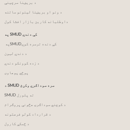
د بریښنا سرچینې
د ونو او بریښنا لینونو ساتنه
داوطلبانه کاربن بازار افشا کول
په SMUD کې دندې
په ‏‎SMUD‎‏ کې دنده ترسره کوي
د دندې لټون
د زده کوونکو دندې
پوځي پوهاوی
د SMUD سره سوداګري وکړئ
SMUD ته پلورل
د کوچني سوداګرۍ هڅونې پروګرام
د قرارداد کولو فرصتونه
د ځمکې کارول