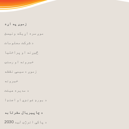
زموږ په اړه
موږ سره اړیکه ونیسئ
د شرکت معلومات
څیړنه او پراختیا
خبرونه او رسنۍ
زموږ د سیمې نقشه
خبرونه
د مدیره هیئت
د بورډ غونډې او اجنډا
د چاپیریال مشرتابه
2030 د پاکې انرژۍ لید