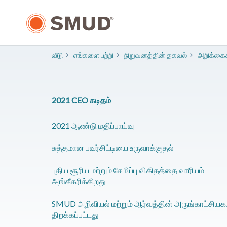
முக்கிய
உள்ளடக்கத்திற்கு
செல்க
வீடு
எங்களை பற்றி
நிறுவனத்தின் தகவல்
​அறிக்கை
2021 CEO கடிதம்
2021 ஆண்டு மதிப்பாய்வு
சுத்தமான பவர்சிட்டியை உருவாக்குதல்
புதிய சூரிய மற்றும் சேமிப்பு விகிதத்தை வாரியம்
அங்கீகரிக்கிறது
SMUD அறிவியல் மற்றும் ஆர்வத்தின் அருங்காட்சியக
திறக்கப்பட்டது