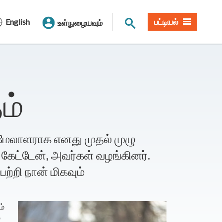
தளத் தேடல்
English
பட்டியல்
உள்நுழையவும்
ம்
மேலாளராக எனது முதல் முழு
ேட்டேன், அவர்கள் வழங்கினர்.
ற்றி நான் மிகவும்
ம்
்