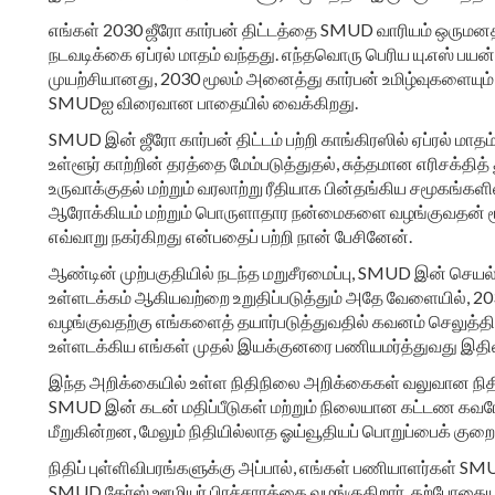
எங்கள் 2030 ஜீரோ கார்பன் திட்டத்தை SMUD வாரியம் ஒருமனதா
நடவடிக்கை ஏப்ரல் மாதம் வந்தது. எந்தவொரு பெரிய யு.எஸ் பய
முயற்சியானது, 2030 மூலம் அனைத்து கார்பன் உமிழ்வுகளையும்
SMUDஐ விரைவான பாதையில் வைக்கிறது.
SMUD இன் ஜீரோ கார்பன் திட்டம் பற்றி காங்கிரஸில் ஏப்ரல் மா
உள்ளூர் காற்றின் தரத்தை மேம்படுத்துதல், சுத்தமான எரிச
உருவாக்குதல் மற்றும் வரலாற்று ரீதியாக பின்தங்கிய சமூகங்களி
ஆரோக்கியம் மற்றும் பொருளாதார நன்மைகளை வழங்குவதன் மூலம் 
எவ்வாறு நகர்கிறது என்பதைப் பற்றி நான் பேசினேன்.
ஆண்டின் முற்பகுதியில் நடந்த மறுசீரமைப்பு, SMUD இன் செயல்
உள்ளடக்கம் ஆகியவற்றை உறுதிப்படுத்தும் அதே வேளையில், 20
வழங்குவதற்கு எங்களைத் தயார்படுத்துவதில் கவனம் செலுத்தியது
உள்ளடக்கிய எங்கள் முதல் இயக்குனரை பணியமர்த்துவது இதில்
இந்த அறிக்கையில் உள்ள நிதிநிலை அறிக்கைகள் வலுவான நிதி
SMUD இன் கடன் மதிப்பீடுகள் மற்றும் நிலையான கட்டண கவ
மீறுகின்றன, மேலும் நிதியில்லாத ஓய்வூதியப் பொறுப்பைக் குற
நிதிப் புள்ளிவிபரங்களுக்கு அப்பால், எங்கள் பணியாளர்கள் SM
SMUD கேர்ஸ் ஊழியர் பிரச்சாரத்தை வழங்குகிறார், தற்போதை