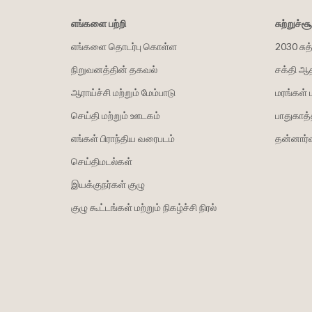
எங்களை பற்றி
சுற்றுச்
எங்களை தொடர்பு கொள்ள
2030 சுத
நிறுவனத்தின் தகவல்
சக்தி ஆ
ஆராய்ச்சி மற்றும் மேம்பாடு
மரங்கள் 
செய்தி மற்றும் ஊடகம்
பாதுகாத்
எங்கள் பிராந்திய வரைபடம்
தன்னார்வ
செய்திமடல்கள்
இயக்குநர்கள் குழு
குழு கூட்டங்கள் மற்றும் நிகழ்ச்சி நிரல்