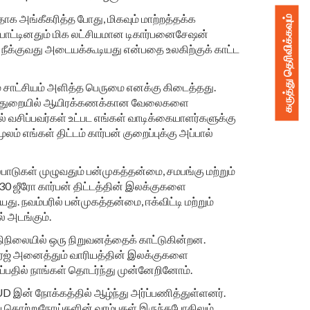
க அங்கீகரித்த போது, மிகவும் மாற்றத்தக்க
கருத்து தெரிவிக்கவும்
ன்பாட்டினதும் மிக லட்சியமான டிகார்பனைசேஷன்
 நீக்குவது அடையக்கூடியது என்பதை உலகிற்குக் காட்ட
தம் சாட்சியம் அளித்த பெருமை எனக்கு கிடைத்தது.
க்தித் துறையில் ஆயிரக்கணக்கான வேலைகளை
ல் வசிப்பவர்கள் உட்பட எங்கள் வாடிக்கையாளர்களுக்கு
எங்கள் திட்டம் கார்பன் குறைப்புக்கு அப்பால்
பாடுகள் முழுவதும் பன்முகத்தன்மை, சமபங்கு மற்றும்
30 ஜீரோ கார்பன் திட்டத்தின் இலக்குகளை
. நவம்பரில் பன்முகத்தன்மை, ஈக்விட்டி மற்றும்
 அடங்கும்.
நிலையில் ஒரு நிறுவனத்தைக் காட்டுகின்றன.
ரேஜ் அனைத்தும் வாரியத்தின் இலக்குகளை
ைப்பதில் நாங்கள் தொடர்ந்து முன்னேறினோம்.
UD இன் நோக்கத்தில் ஆழ்ந்து அர்ப்பணித்துள்ளனர்.
ய தொற்றுநோய்களின் வரம்புகள் இருந்தபோதிலும்