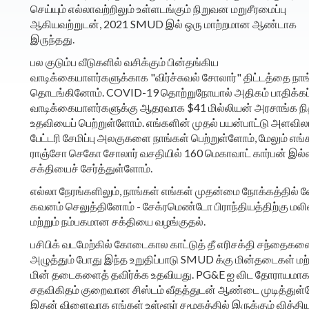
செய்யும் எல்லாவற்றிலும் உள்ளடங்கும் நிறுவன மறுசீரமைப்பு
ஆகியவற்றுடன், 2021 SMUD இல் ஒரு மாற்றமான ஆண்டாக
இருந்தது.
பல குடும்ப வீடுகளில் வசிக்கும் பின்தங்கிய
வாடிக்கையாளர்களுக்காக "விர்ச்சுவல் சோலார்" திட்டத்தை நாங
தொடங்கினோம். COVID-19 தொற்றுநோயால் அதிகம் பாதிக்கப்
வாடிக்கையாளர்களுக்கு ஆதரவாக $41 மில்லியன் அரசாங்க நி
உதவியைப் பெற்றுள்ளோம். எங்களின் முதல் பயன்பாட்டு அளவி
பேட்டரி சேமிப்பு அலகுகளை நாங்கள் பெற்றுள்ளோம், மேலும் எங்
ராஞ்சோ செகோ சோலார் வசதியில் 160 மெகாவாட் கார்பன் இல
சக்தியைச் சேர்த்துள்ளோம்.
எல்லா நேரங்களிலும், நாங்கள் எங்கள் முதன்மை நோக்கத்தில் ல
கவனம் செலுத்தினோம் - சேக்ரமெண்டோ பிராந்தியத்திற்கு மலி
மற்றும் நம்பகமான சக்தியை வழங்குதல்.
பசிபிக் வடமேற்கில் கோடைகால காட்டுத் தீ எரிசக்தி சந்தைகள
அழுத்தும் போது இந்த உறுதிப்பாடு SMUD க்கு மின்தடைகள் மற்
மின் தடைகளைத் தவிர்க்க உதவியது. PG&E ஐ விட தோராயமாக
சதவிகிதம் குறைவான சிஸ்டம் வீதத்துடன் ஆண்டை முடித்துள்
இதன் விளைவாக எங்கள் உள்ளூர் சமூகத்தில் இருக்கும் வித்திய