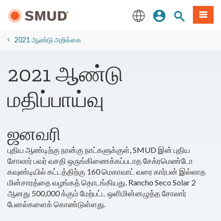
முக்கிய
உள்நுழையவும்
தளத் தேடல்
பட்டியல
உள்ளடக்கத்திற்கு
செல்க
English
2021 ஆண்டு அறிக்கை
2021 ஆண்டு
மதிப்பாய்வு
ஜனவரி
புதிய ஆண்டிற்கு நான்கு நாட்களுக்குள், SMUD இன் புதிய
சோலார் பவர் வசதி ஒருங்கிணைக்கப்படாத சேக்ரமெண்டோ
கவுண்டியில் கட்டத்திற்கு 160 மெகாவாட் வரை கார்பன் இல்லாத
மின்சாரத்தை வழங்கத் தொடங்கியது. Rancho Seco Solar 2
ஆனது 500,000 க்கும் மேற்பட்ட ஒளிமின்னழுத்த சோலார்
பேனல்களைக் கொண்டுள்ளது.