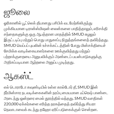
ஜூலை
ஓரிகானில் பூட்லெக் தீயானது பசிபிக் வடமேற்கிலிருந்து
முக்கியமான டிரான்ஸ்மிஷன் லைன்களை பாதித்தாலும், எரிசக்தி
சந்தைகளுக்கு ஒரு ஆபத்தான மாதத்தில் SMUD சுழலும்
இருட்டடிப்பு மற்றும் பொது பாதுகாப்பு நிறுத்தங்களைத் தவிர்த்தது.
SMUD வெப்பப் புயலின் உச்சக்கட்டத்தின் போது மின்சக்தியைச்
சேமிக்க வாடிக்கையாளர்களை ஊக்குவித்தது மற்றும்
பற்றாக்குறையை அனுபவிக்கும் அண்டைப் பயன்பாடுகளுக்கு
அதிகப்படியான ஆற்றலை அனுப்ப முடிந்தது.
ஆகஸ்ட்
எல் டொராடோ கவுண்டியில் உள்ள கால்டோர் தீ, SMUD இன்
நீர்மின்சார நடவடிக்கைகளின் நரம்பு மையமான ஃப்ரெஷ் பாண்டை
அடைந்து ஒன்றரை மைல் தூரத்தில் வந்தது. SMUD வசதிகள்
220,000 ஏக்கர்களை எரித்த நரகத்தைத் தவிர்த்து சியரா
நெவாடாவைக் கடந்து தஹோ ஏரிப் படுகைக்குள் சென்றன.