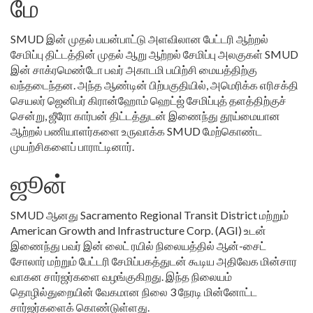
மே
SMUD இன் முதல் பயன்பாட்டு அளவிலான பேட்டரி ஆற்றல்
சேமிப்பு திட்டத்தின் முதல் ஆறு ஆற்றல் சேமிப்பு அலகுகள் SMUD
இன் சாக்ரமெண்டோ பவர் அகாடமி பயிற்சி மையத்திற்கு
வந்தடைந்தன. அந்த ஆண்டின் பிற்பகுதியில், அமெரிக்க எரிசக்தி
செயலர் ஜெனிபர் கிரான்ஹோம் ஹெட்ஜ் சேமிப்புத் தளத்திற்குச்
சென்று, ஜீரோ கார்பன் திட்டத்துடன் இணைந்து தூய்மையான
ஆற்றல் பணியாளர்களை உருவாக்க SMUD மேற்கொண்ட
முயற்சிகளைப் பாராட்டினார்.
ஜூன்
SMUD ஆனது Sacramento Regional Transit District மற்றும்
American Growth and Infrastructure Corp. (AGI) உடன்
இணைந்து பவர் இன் லைட் ரயில் நிலையத்தில் ஆன்-சைட்
சோலார் மற்றும் பேட்டரி சேமிப்பகத்துடன் கூடிய அதிவேக மின்சார
வாகன சார்ஜர்களை வழங்குகிறது. இந்த நிலையம்
தொழில்துறையின் வேகமான நிலை 3 நேரடி மின்னோட்ட
சார்ஜர்களைக் கொண்டுள்ளது.