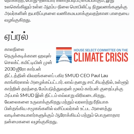
உலகெங்கிலும் உள்ள ஆரம்ப-நிலை மொபிலிட்டி நிறுவனங்களுக்கு
அவர்களின் தயாரிப்புகளை வணிகமயமாக்குவதற்கான பாதையை
வழங்குகிறது.
ஏப்ரல்
காலநிலை
நெருக்கடிக்கான ஹவுஸ்
செலக்ட் கமிட்டியின் முன்
2030 ஜீரோ கார்பன்
திட்டத்தின் விவரங்களைப் பகிர SMUD CEO Paul Lau
காங்கிரஸால் அழைக்கப்பட்டார். லாவ் தனது சாட்சியத்தில், உள்ளூர்
காற்றின் தரத்தை மேம்படுத்துவதன் மூலம் கார்பன் குறைப்புக்கு
அப்பால் SMUD இன் திட்டம் எவ்வாறு விரிவடைகிறது,
வேலைகளை உருவாக்குகிறது மற்றும் வரலாற்று ரீதியாக
பின்தங்கிய சமூகங்களில் வசிப்பவர்கள் உட்பட அனைத்து
வாடிக்கையாளர்களுக்கும் ஆரோக்கியம் மற்றும் பொருளாதார
நன்மைகளை வழங்குகிறது.