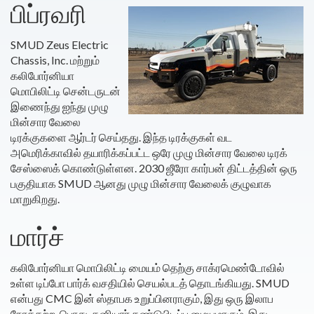
பிப்ரவரி
SMUD Zeus Electric
Chassis, Inc. மற்றும்
கலிபோர்னியா
மொபிலிட்டி சென்டருடன்
இணைந்து ஐந்து முழு
மின்சார வேலை
டிரக்குகளை ஆர்டர் செய்தது. இந்த டிரக்குகள் வட
அமெரிக்காவில் தயாரிக்கப்பட்ட ஒரே முழு மின்சார வேலை டிரக்
சேஸ்ஸைக் கொண்டுள்ளன. 2030 ஜீரோ கார்பன் திட்டத்தின் ஒரு
பகுதியாக SMUD ஆனது முழு மின்சார வேலைக் குழுவாக
மாறுகிறது.
மார்ச்
கலிபோர்னியா மொபிலிட்டி மையம் தெற்கு சாக்ரமெண்டோவில்
உள்ள டிப்போ பார்க் வசதியில் செயல்படத் தொடங்கியது. SMUD
என்பது CMC இன் ஸ்தாபக உறுப்பினராகும், இது ஒரு இலாப
நோக்கற்ற, பொது-தனியார் கண்டுபிடிப்பு மையமாகும், இது