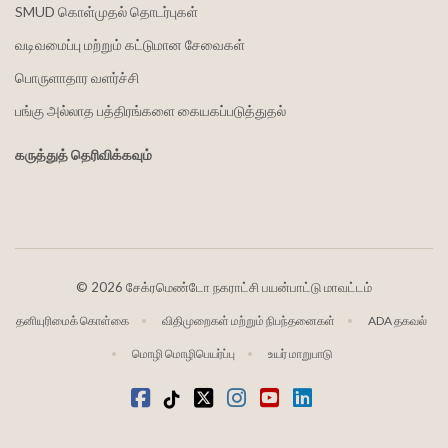
SMUD கொள்முதல் தொடர்புகள்
வடிவமைப்பு மற்றும் கட்டுமான சேவைகள்
பொருளாதார வளர்ச்சி
பங்கு அல்லாத பத்திரங்களை கையகப்படுத்துதல்
கருத்துத் தெரிவிக்கவும்
©
2026 சேக்ரமெண்டோ நகராட்சி பயன்பாட்டு மாவட்டம்
தனியுரிமைக் கொள்கை
விதிமுறைகள் மற்றும் நிபந்தனைகள்
ADA தகவல்
மொழி மொழிபெயர்ப்பு
உயர் மாறுபாடு
முகநூல்
டிக்டோக்
ட்விட்டர்
Instagram
வலைஒளி
LinkedIn