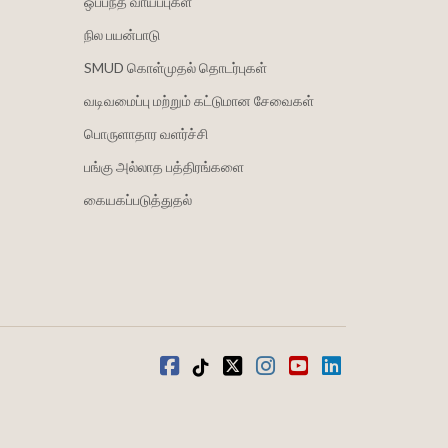
ஒப்பந்த வாய்ப்புகள்
நில பயன்பாடு
SMUD கொள்முதல் தொடர்புகள்
வடிவமைப்பு மற்றும் கட்டுமான சேவைகள்
பொருளாதார வளர்ச்சி
பங்கு அல்லாத பத்திரங்களை
கையகப்படுத்துதல்
முகநூல்
டிக்டோக்
ட்விட்டர்
Instagram
வலைஒளி
LinkedIn