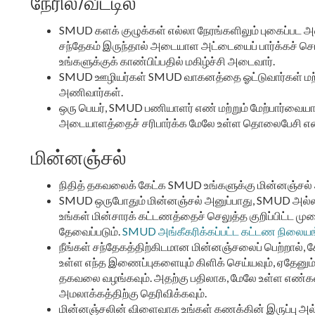
நேரில்/வீட்டில்
SMUD களக் குழுக்கள் எல்லா நேரங்களிலும் புகைப்பட
சந்தேகம் இருந்தால் அடையாள அட்டையைப் பார்க்கச்
உங்களுக்குக் காண்பிப்பதில் மகிழ்ச்சி அடைவார்.
SMUD ஊழியர்கள் SMUD வாகனத்தை ஓட்டுவார்கள் ம
அணிவார்கள்.
ஒரு பெயர், SMUD பணியாளர் எண் மற்றும் மேற்பார்வைய
அடையாளத்தைச் சரிபார்க்க மேலே உள்ள தொலைபேசி எண
மின்னஞ்சல்
நிதித் தகவலைக் கேட்க SMUD உங்களுக்கு மின்னஞ்சல் 
SMUD ஒருபோதும் மின்னஞ்சல் அனுப்பாது, SMUD அல்
உங்கள் மின்சாரக் கட்டணத்தைச் செலுத்த குறிப்பிட்ட 
தேவைப்படும்.
SMUD அங்கீகரிக்கப்பட்ட கட்டண நிலையங்க
நீங்கள் சந்தேகத்திற்கிடமான மின்னஞ்சலைப் பெற்றால், 
உள்ள எந்த இணைப்புகளையும் கிளிக் செய்யவும், ஏதேனும
தகவலை வழங்கவும். அதற்கு பதிலாக, மேலே உள்ள எண்களி
அமலாக்கத்திற்கு தெரிவிக்கவும்.
மின்னஞ்சலின் விளைவாக உங்கள் கணக்கின் இருப்பு அல்ல