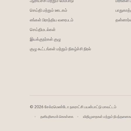
ஆராய்ச்சி மற்றும் மேம்பாடு
மரங்கள் 
செய்தி மற்றும் ஊடகம்
பாதுகாத்
எங்கள் பிராந்திய வரைபடம்
தன்னார்வ
செய்திமடல்கள்
இயக்குநர்கள் குழு
குழு கூட்டங்கள் மற்றும் நிகழ்ச்சி நிரல்
©
2026 சேக்ரமெண்டோ நகராட்சி பயன்பாட்டு மாவட்டம்
தனியுரிமைக் கொள்கை
விதிமுறைகள் மற்றும் நிபந்தனைக