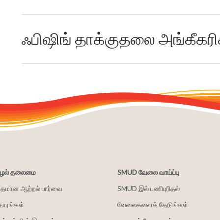
ஃபிஷிங் தாக்குதலை அங்கீகரிக
சூழல் தலைமை
SMUD வேலை வாய்ப்பு
்தமான ஆற்றல் பார்வை
SMUD இல் பணிபுரிதல்
தாரங்கள்
வேலைகளைத் தேடுங்கள்