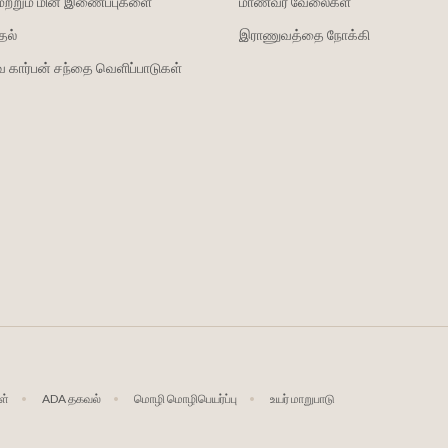
மற்றும் மின் இணைப்புகளை
மாணவர் வேலைகள்
தல்
இராணுவத்தை நோக்கி
 கார்பன் சந்தை வெளிப்பாடுகள்
ள்
ADA தகவல்
மொழி மொழிபெயர்ப்பு
உயர் மாறுபாடு