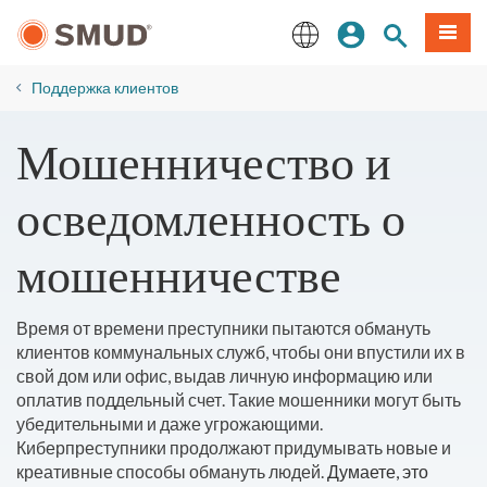
Перейти
вход
Поиск по 
Мен
к
основному
English
содержанию
Поддержка клиентов
Мошенничество и
осведомленность о
мошенничестве
Время от времени преступники пытаются обмануть
клиентов коммунальных служб, чтобы они впустили их в
свой дом или офис, выдав личную информацию или
оплатив поддельный счет. Такие мошенники могут быть
убедительными и даже угрожающими.
Киберпреступники продолжают придумывать новые и
креативные способы обмануть людей.
Думаете, это