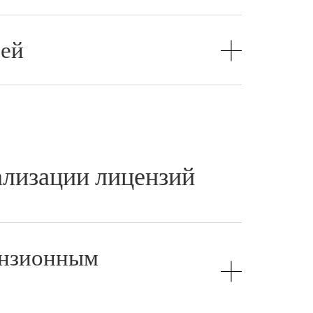
ией
ализации лицензий
ензионным