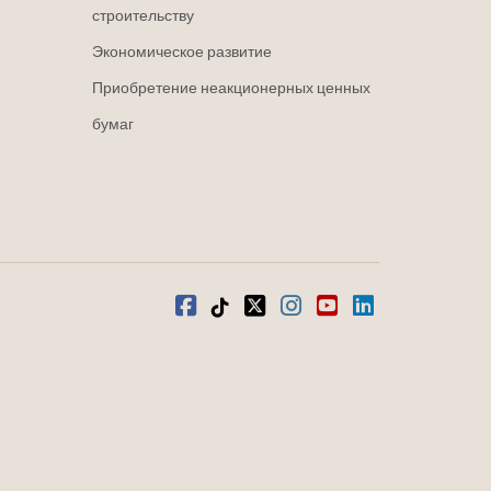
строительству
Экономическое развитие
Приобретение неакционерных ценных
бумаг
Фейсбук
Тик-Ток
щебетать
Инстаграм
Ютуб
LinkedIn