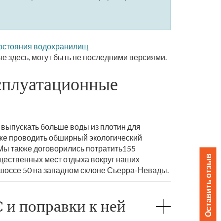
состояния водохранилищ
е здесь, могут быть не последними версиями.
ксплуатационные
 выпускать больше воды из плотин для
кже проводить обширный экологический
 Мы также договорились потратить155
Оставить отзыв
бщественных мест отдыха вокруг наших
от шоссе 50 на западном склоне Сьерра-Невады.
 и поправки к ней