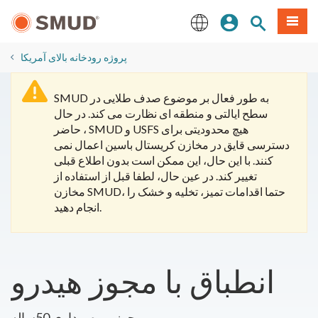
رفتن
منو
تجوی سایت
ورود
به
محتوای
English
اصلی
پروژه رودخانه بالای آمریکا
SMUD به طور فعال بر موضوع صدف طلایی در
سطح ایالتی و منطقه ای نظارت می کند. در حال
حاضر ، SMUD و USFS هیچ محدودیتی برای
دسترسی قایق در مخازن کریستال باسین اعمال نمی
کنند. با این حال، این ممکن است بدون اطلاع قبلی
تغییر کند. در عین حال، لطفا قبل از استفاده از
مخازن SMUD، حتما اقدامات تمیز، تخلیه و خشک را
انجام دهید.
انطباق با مجوز هیدرو
مجوز بهره برداری 50ساله