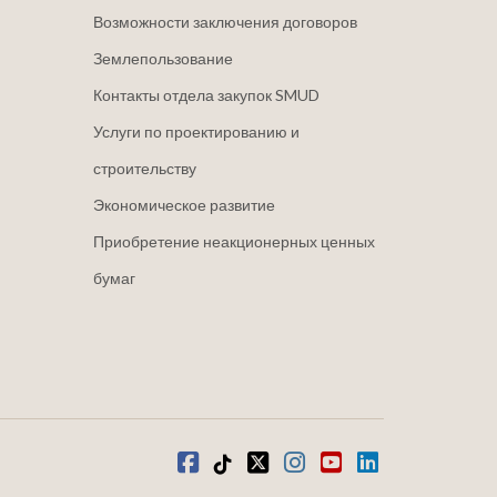
Возможности заключения договоров
Землепользование
Контакты отдела закупок SMUD
Услуги по проектированию и
строительству
Экономическое развитие
Приобретение неакционерных ценных
бумаг
Фейсбук
Тик-Ток
щебетать
Инстаграм
Ютуб
LinkedIn