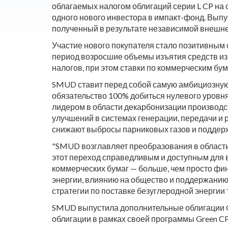
облагаемых налогом облигаций серии L CP на
одного нового инвестора в импакт-фонд. Выпус
полученный в результате независимой внешне
Участие нового покупателя стало позитивным 
период возросшие объемы изъятия средств из
налогов, при этом ставки по коммерческим бу
SMUD ставит перед собой самую амбициозную 
обязательство 100% добиться нулевого уровня
лидером в области декарбонизации производс
улучшений в системах генерации, передачи и
снижают выбросы парниковых газов и поддер
"SMUD возглавляет преобразования в области 
этот переход справедливым и доступным для в
коммерческих бумаг — больше, чем просто фи
энергии, влиянию на общество и поддержани
стратегии по поставке безуглеродной энергии 
SMUD выпустила дополнительные облигации Gre
облигации в рамках своей программы Green C