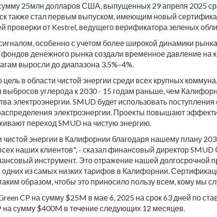
 сумму 25млн долларов США, выпущенных 29 апреля 2025 сро
к также стал первым выпуском, имеющим новый сертификат Ke
й проверки от Kestrel, ведущего верификатора зеленых обл
сигналом, особенно с учетом более широкой динамики рынка 
 фондов денежного рынка создали временное давление на 
магам выросли до диапазона 3.5%–4%.
цель в области чистой энергии среди всех крупных коммун
 выбросов углерода к 2030 - 15 годам раньше, чем Калифо
тва электроэнергии. SMUD будет использовать поступления
 распределения электроэнергии. Проекты повышают эффекти
живают переход SMUD на чистую энергию.
чистой энергии в Калифорнии благодаря нашему плану 2030 
сех наших клиентов", - сказал финансовый директор SMUD 
нансовый инструмент. Это отражение нашей долгосрочной п
ю одних из самых низких тарифов в Калифорнии. Сертифика
таким образом, чтобы это приносило пользу всем, кому мы с
en CP на сумму $25M в мае 6, 2025 на срок 63 дней по ста
P на сумму $400M в течение следующих 12 месяцев.