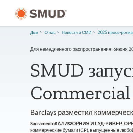
Перейти
к
основному
содержанию
Дом
О нас
​Новости и СМИ
2025 пресс-рели
Для немедленного распространения: 6июня 20
SMUD запус
Commercial
Barclays разместил коммерчес
SacramentoКАЛИФОРНИЯ И ГУД-РИВЕР, О
коммерческие бумаги (CP), выпущенные любо