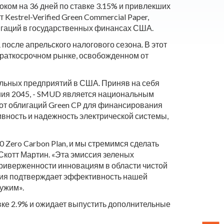
ком на 36 дней по ставке 3.15% и привлекших
strel-Verified Green Commercial Paper,
игаций в государственных финансах США.
после апрельского налогового сезона. В этот
краткосрочном рынке, освобожденном от
альных предприятий в США. Приняв на себя
рния 2045, - SMUD является национальным
 от облигаций Green CP для финансирования
вность и надежность электрической системы,
Zero Carbon Plan, и мы стремимся сделать
Скотт Мартин. «Эта эмиссия зеленых
риверженности инновациям в области чистой
ция подтверждает эффективность нашей
лужим».
вке 2.9% и ожидает выпустить дополнительные