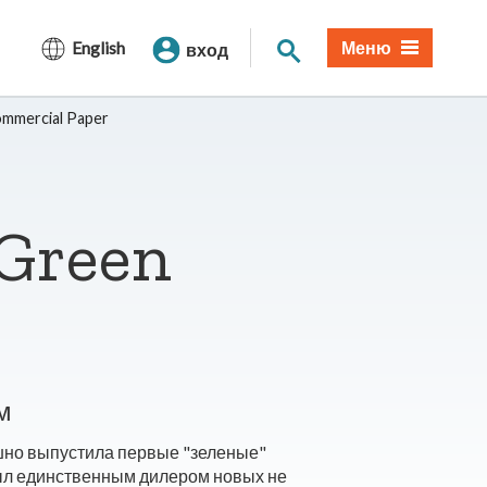
Поиск по сайту
English
Меню
вход
mmercial Paper
Green
м
спешно выпустила первые "зеленые"
ыл единственным дилером новых не