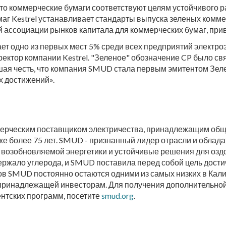
, что коммерческие бумаги соответствуют целям устойчивого 
г Kestrel устанавливает стандарты выпуска зеленых коммерч
ассоциации рынков капитала для коммерческих бумаг, прив
т одно из первых мест 5% среди всех предприятий электро
иректор компании Kestrel. "Зеленое" обозначение CP было с
ая честь, что компания SMUD стала первым эмитентом Зел
х достижений».
мерческим поставщиком электричества, принадлежащим общ
же более 75 лет. SMUD - признанный лидер отрасли и облад
 возобновляемой энергетики и устойчивые решения для озд
ржало углерода, и SMUD поставила перед собой цель достич
тов SMUD постоянно остаются одними из самых низких в Кали
, принадлежащей инвесторам. Для получения дополнительн
ентских программ, посетите
smud.org
.