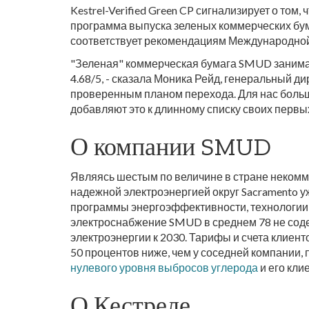
Kestrel-Verified Green CP сигнализирует о том
программа выпуска зеленых коммерческих бума
соответствует рекомендациям Международной 
"Зеленая" коммерческая бумага SMUD занимае
4.68/5, - сказала Моника Рейд, генеральный д
проверенным планом перехода. Для нас больш
добавляют это к длинному списку своих первы
О компании SMUD
Являясь шестым по величине в стране неком
надежной электроэнергией округ Sacramento у
программы энергоэффективности, технологии
электроснабжение SMUD в среднем 78 не соде
электроэнергии к 2030. Тарифы и счета клиен
50 процентов ниже, чем у соседней компании
нулевого уровня выбросов углерода
и его кли
О Кестреле