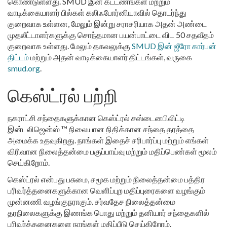
கொண்டுள்ளது. SMUD இன் கட்டணங்கள் மற்றும்
வாடிக்கையாளர் பில்கள் கலிஃபோர்னியாவில் தொடர்ந்து
குறைவாக உள்ளன, மேலும் இன்று சராசரியாக அதன் அண்டை
முதலீட்டாளர்களுக்கு சொந்தமான பயன்பாட்டை விட 50 சதவீதம்
குறைவாக உள்ளது. மேலும் தகவலுக்கு
SMUD இன் ஜீரோ கார்பன்
திட்டம்
மற்றும் அதன் வாடிக்கையாளர் திட்டங்கள், வருகை
smud.org
.
கெஸ்ட்ரல் பற்றி
நகராட்சி சந்தைகளுக்கான கெஸ்ட்ரல் சஸ்டைனபிலிட்டி
இன்டலிஜென்ஸ் ™ நிலையான நிதிக்கான சந்தை தரத்தை
அமைக்க உதவுகிறது. நாங்கள் இதைச் சரிபார்ப்பு மற்றும் எங்கள்
விரிவான நிலைத்தன்மை பகுப்பாய்வு மற்றும் மதிப்பெண்கள் மூலம்
செய்கிறோம்.
கெஸ்ட்ரல் என்பது பசுமை, சமூக மற்றும் நிலைத்தன்மை பத்திர
பரிவர்த்தனைகளுக்கான வெளிப்புற மதிப்புரைகளை வழங்கும்
முன்னணி வழங்குநராகும். சர்வதேச நிலைத்தன்மை
தரநிலைகளுக்கு இணங்க பொது மற்றும் தனியார் சந்தைகளில்
பரிவர்த்தனைகளை நாங்கள் மதிப்பீடு செய்கிறோம்.