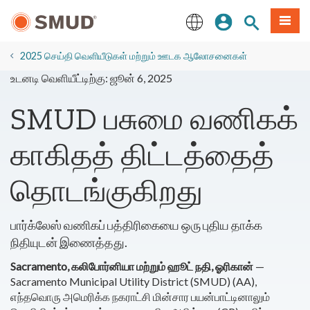
முக்கிய
உள்நுழையவும்
தளத் தேடல்
பட்டியல
உள்ளடக்கத்திற்கு
செல்க
English
2025 செய்தி வெளியீடுகள் மற்றும் ஊடக ஆலோசனைகள்
உடனடி வெளியீட்டிற்கு: ஜூன் 6, 2025
SMUD பசுமை வணிகக்
காகிதத் திட்டத்தைத்
தொடங்குகிறது
பார்க்லேஸ் வணிகப் பத்திரிகையை ஒரு புதிய தாக்க
நிதியுடன் இணைத்தது.
Sacramento, கலிபோர்னியா மற்றும் ஹூட் நதி, ஓரிகான்
—
Sacramento Municipal Utility District (SMUD) (AA),
எந்தவொரு அமெரிக்க நகராட்சி மின்சார பயன்பாட்டினாலும்