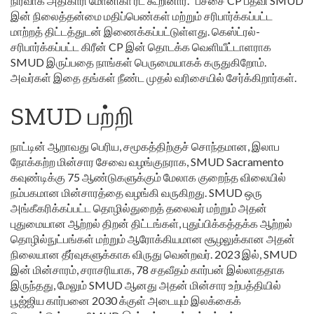
நிர்வாக அதிகாரி மோனிகா ரீட் கூறினார். “பச்சை CP பதவி SMUD
இன் நிலைத்தன்மை மதிப்பெண்கள் மற்றும் சரிபார்க்கப்பட்ட
மாற்றத் திட்டத்துடன் இணைக்கப்பட்டுள்ளது. கெஸ்ட்ரல்-
சரிபார்க்கப்பட்ட கிரீன் CP இன் தொடக்க வெளியீட்டாளராக
SMUD இருப்பதை நாங்கள் பெருமையாகக் கருதுகிறோம்.
அவர்கள் இதை தங்கள் நீண்ட முதல் வரிசையில் சேர்க்கிறார்கள்.
SMUD பற்றி
நாட்டின் ஆறாவது பெரிய, சமூகத்திற்குச் சொந்தமான, இலாப
நோக்கற்ற மின்சார சேவை வழங்குநராக, SMUD Sacramento
கவுண்டிக்கு 75 ஆண்டுகளுக்கும் மேலாக குறைந்த விலையில்
நம்பகமான மின்சாரத்தை வழங்கி வருகிறது. SMUD ஒரு
அங்கீகரிக்கப்பட்ட தொழில்துறைத் தலைவர் மற்றும் அதன்
புதுமையான ஆற்றல் திறன் திட்டங்கள், புதுப்பிக்கத்தக்க ஆற்றல்
தொழில்நுட்பங்கள் மற்றும் ஆரோக்கியமான சூழலுக்கான அதன்
நிலையான தீர்வுகளுக்காக விருது வென்றவர். 2023 இல், SMUD
இன் மின்சாரம், சராசரியாக, 78 சதவீதம் கார்பன் இல்லாததாக
இருந்தது, மேலும் SMUD ஆனது அதன் மின்சார உற்பத்தியில்
பூஜ்ஜிய கார்பனை 2030 க்குள் அடையும் இலக்கைக்