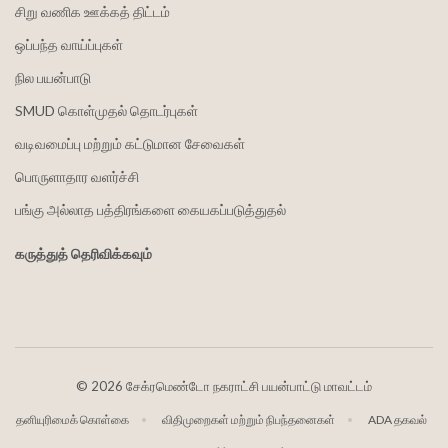
சிறு வணிக ஊக்கத் திட்டம்
ஒப்பந்த வாய்ப்புகள்
நில பயன்பாடு
SMUD கொள்முதல் தொடர்புகள்
வடிவமைப்பு மற்றும் கட்டுமான சேவைகள்
பொருளாதார வளர்ச்சி
பங்கு அல்லாத பத்திரங்களை கையகப்படுத்துதல்
கருத்துத் தெரிவிக்கவும்
©
2026 சேக்ரமெண்டோ நகராட்சி பயன்பாட்டு மாவட்டம்
தனியுரிமைக் கொள்கை
விதிமுறைகள் மற்றும் நிபந்தனைகள்
ADA தகவல்