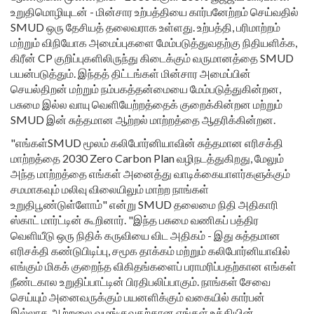
உறுதிமொழியுடன் - மின்சார உற்பத்தியை கார்பனேற்றம் செய்வதில்
SMUD ஒரு தேசியத் தலைவராக உள்ளது. உற்பத்தி, பரிமாற்றம்
மற்றும் விநியோக அமைப்புகளை மேம்படுத்துவதற்கு நிதியளிக்க,
கிரீன் CP குறிப்புகளிலிருந்து கிடைக்கும் வருமானத்தை SMUD
பயன்படுத்தும். இந்தத் திட்டங்கள் மின்சார அமைப்பின்
செயல்திறன் மற்றும் நம்பகத்தன்மையை மேம்படுத்துகின்றன,
பசுமை இல்ல வாயு வெளியேற்றத்தைக் குறைக்கின்றன மற்றும்
SMUD இன் சுத்தமான ஆற்றல் மாற்றத்தை ஆதரிக்கின்றன.
"எங்கள்SMUD மூலம் கலிபோர்னியாவின் சுத்தமான எரிசக்தி
மாற்றத்தை 2030 Zero Carbon Plan வழிநடத்துகிறது, மேலும்
அந்த மாற்றத்தை எங்கள் அனைத்து வாடிக்கையாளர்களுக்கும்
சமமாகவும் மலிவு விலையிலும் மாற்ற நாங்கள்
உறுதிபூண்டுள்ளோம்" என்று SMUD தலைமை நிதி அதிகாரி
ஸ்காட் மார்ட்டின் கூறினார். "இந்த பசுமை வணிகப் பத்திர
வெளியீடு ஒரு நிதிக் கருவியை விட அதிகம் - இது சுத்தமான
எரிசக்தி கண்டுபிடிப்பு, சமூக தாக்கம் மற்றும் கலிபோர்னியாவில்
எங்கும் மிகக் குறைந்த விகிதங்களைப் பராமரிப்பதற்கான எங்கள்
நீண்டகால உறுதிப்பாட்டின் பிரதிபலிப்பாகும். நாங்கள் சேவை
செய்யும் அனைவருக்கும் பயனளிக்கும் வகையில் கார்பன்
இல்லாத ஆற்றலை வழங்குவதற்கான எங்கள் உத்தியின்