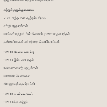
சுற்றுச்சூழல் தலைமை
2030 சுத்தமான ஆற்றல் பார்வை
சக்தி ஆதாரங்கள்
மரங்கள் மற்றும் மின் இணைப்புகளை பாதுகாத்தல்
தன்னார்வ கார்பன் சந்தை வெளிப்பாடுகள்
SMUD வேலை வாய்ப்பு
SMUD இல் பணிபுரிதல்
வேலைகளைத் தேடுங்கள்
மாணவர் வேலைகள்
இராணுவத்தை நோக்கி
SMUD உடன் வணிகம்
SMUDக்கு விற்றல்