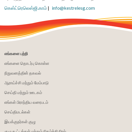
கெஸ்ட்ரெலெஸ்ஜி.காம்
|
info@kestrelesg.com
எங்களை பற்றி
எங்களை தொடர்பு கொள்ள
நிறுவனத்தின் தகவல்
ஆராய்ச்சி மற்றும் மேம்பாடு
செய்தி மற்றும் ஊடகம்
எங்கள் பிராந்திய வரைபடம்
செய்திமடல்கள்
இயக்குநர்கள் குழு
குழு கூட்டங்கள் மற்றும் நிகழ்ச்சி நிரல்