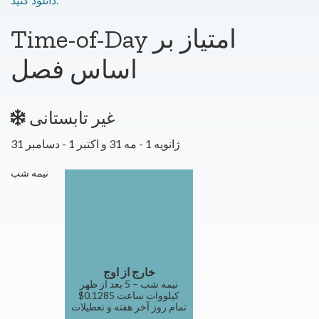
Time-of-Day امتیاز بر
اساس فصل
غیر تابستانی
ژانویه 1 - مه 31 و اکتبر 1 - دسامبر 31
نیمه شب
خارج از اوج
نیمه شب – 5 بعد از ظهر
$0.1285 کیلووات ساعت
تمام روز آخر هفته و تعطیلات