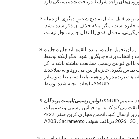
ه مجازی آمازون است. ارزش تقریبی جایزه در بازار خرده فروشی $100 است. جایزه برنده قابل انتقال به هیچ شخص دیگری، از جمله
با جایزه است، مگر اینکه خلاف آن ذکر شده باشد.
 بالقوه باید جایزه جایزه SMUD و توافقنامه انتشار، اعلامیه واجد
رد صلاحیت و انتخاب برنده جایگزین شود، مگر اینکه توسط
انین رسمی مطابقت نداشته باشد یا اگر SMUD نتواند در
 به صلاحدید SMUD، برنده جایگزین انتخاب می شود. با توجه به اعطای جایزه، برنده
باهت برنده در هر و همه تبلیغات، تبلیغات و سایر
تبلیغات انجام شده توسط SMUD.
SMUD حق دارد در هر زمانی و بدون اطلاع قبلی، قوانین یا شرایط قرعه‌کشی را تغییر دهد. تصمیم SMUD در تفسیر و رعایت قوانین رسمی
قوانین رسمی/لیست برندگان:
ی و تصمیمات SMUD که قطعی هستند، پایبند باشد. برای دریافت یک نسخه از
قوانین رسمی و/یا لیست برندگان و جوایز، یک پاکت نامه تمبردار با آدرس خود به آدرس زیر ارسال کنید: انجمن مجازی کربن صفر: 4/22 ، c/o SMUD، PO صندوق 15830 – MS