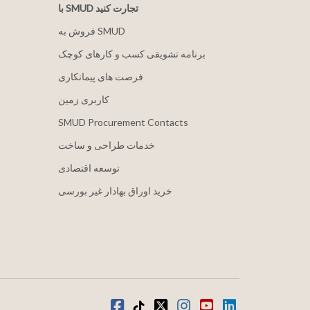
با SMUD تجارت کنید
فروش به SMUD
برنامه تشویقی کسب و کارهای کوچک
فرصت های پیمانکاری
کاربری زمین
SMUD Procurement Contacts
خدمات طراحی و ساخت
توسعه اقتصادی
خرید اوراق بهادار غیر بورسی
لینکدین
یوتیوب
اینستاگرام
توییتر
تیک تاک
فیس بوک