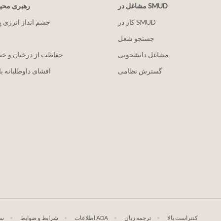
مشاغل در SMUD
رهبری مح
کار در SMUD
2030 چشم انداز انرژی 
جستجو شغل
مشاغل دانشجویی
حفاظت از درختان و خ
گسترش نظامی
افشای داوطلبانه با
کنتراست بالا
ترجمه زبان
اطلاعات ADA
شرایط و ضوابط
سی