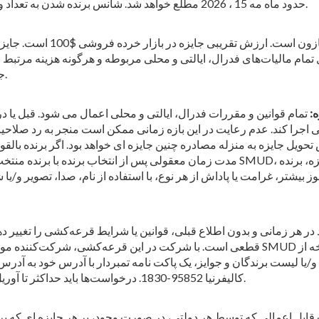
حدود ماه مه 15 ، 2026 مطلع خواهد شد. شانس برنده شدن به تعداد ورودی‌های واجد شرایط دریافت شده بستگی دارد.
جایزه (ها) شامل یک کارت هدی
 تمام مالیات‌های فدرال، ایالتی و محلی مربوطه و هرگونه هزینه مرتبط 
جایگزینی، معادل نقدی یا انتقال جایزه مجاز نیست.
:
تمام قوانین و مقررات فدرال، ایالتی و محلی اعمال می شود. قبل یا در زمان تحویل جایزه، برنده
روز پس از اطلاع رسانی اجرا کند. عدم رعایت در این بازه زمانی ممکن است منجر به 
 جایزه به منزله مصادره چنین جایزه ای خواهد بود. اگر برنده بالقوه با این قو
مدت زمان معقولی پس از انتخاب برنده با برنده منتخب تماس بگیرد، جایزه از بین می رود و
یشتر، غرامت یا پاداش از هر نوع، با استفاده از نام، صدا، تصویر و/یا ش
قطعی است. با شرکت در این قرعه‌کشی، شرکت‌کننده موافقت می‌کند که به این قوانین رسم
A203 ، Sacramento ، کالیفرنیا 95852-1830. درخواست‌ها باید حداکثر تا آوریل 30 ، 2026 دریافت شوند.