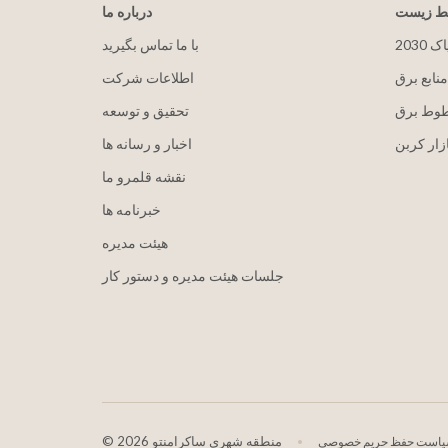
یط زیست
درباره ما
پاک
با ما تماس بگیرید
منابع برق
اطلاعات شرکت
طوط برق
تحقیق و توسعه
زار کربن
اخبار و رسانه ها
نقشه قلمرو ما
خبرنامه ها
هيئت مدیره
جلسات هیئت مدیره و دستور کار
2026 منطقه شهری ساکرامنتو
©
است حفظ حریم خصوصی