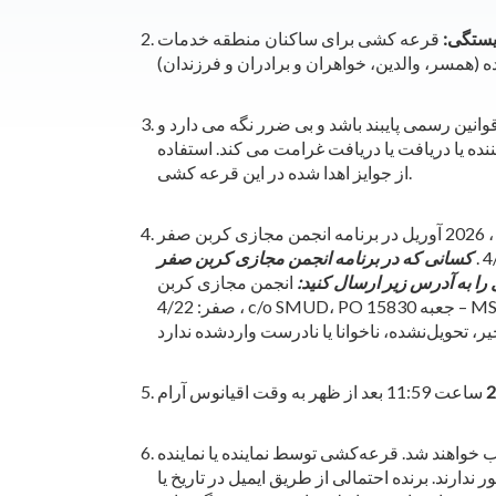
ستگی:
قرعه کشی برای ساکنان منطقه خدمات Sacramento Municipal Utility District ("SMUD ") و مشتریان SMUD باز است. همه شرکت کنندگان باید هجده (18)
وانین رسمی پایبند باشد
و بی ضرر نگه می دارد و SMUD و هر یک از مدیران، افسران، کارمندان یا نمایندگان آن را در
ده یا دریافت یا دریافت غرامت می کند. استفاده
از جوایز اهدا شده در این قرعه کشی.
برای اینکه شرکت‌کننده به‌طور خودکار در قرعه‌کشی شرکت کند، باید از 22 ، 2026 آوریل تا 30 ، 2026 آوریل در برنامه انجمن مجازی کربن صفر SMUD ثبت‌نام کند:
4/
ا به آدرس زیر ارسال کنید:
انجمن مجازی کربن
صفر: 4/22 ، c/o SMUD، PO جعبه 15830 – MSA203 ، Sacramento ، کالیفرنیا 95852-1830. برای هر خانوار، حداکثر یک (1) کارت ورودی/پستال در نظر بگیرید. SMUD
 خواهند شد. قرعه‌کشی توسط نماینده یا نماینده SMUD
دارند. برنده احتمالی از طریق ایمیل در تاریخ یا