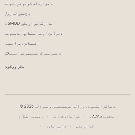
د قرارداد کولو فرصتونه
د ځمکې کارول
د SMUD تدارکاتو اړیکې
ډیزاین او ساختماني خدمتونه
اقتصادي پراختیا
د غیر سټاک تضمینونو استملاک
نظر ورکړئ
2026 د ساکرامنټو ښاروالۍ یوټیلیټي ولسوالۍ
©
د ADA معلومات
شرایط او شرایط
د پټتیا تګلاره
لوړ برعکس
د ژبې ژباړه