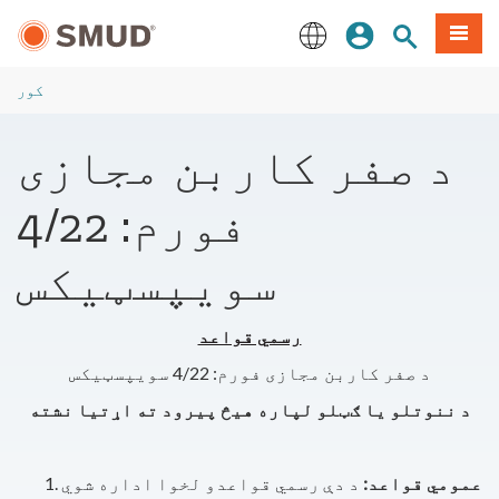
اصلي
مینو
سایټ لټون
ننوزئ
منځپانګې
ته
English
لاړ
کور
شئ
د صفر کاربن مجازی
فورم: 4/22
سویپسټیکس
رسمي قواعد
د صفر کاربن مجازی فورم: 4/22 سویپسټیکس
د ننوتلو یا ګټلو لپاره هیڅ پیرود ته اړتیا نشته
عمومي قواعد:
د دې رسمي قواعدو لخوا اداره شوي