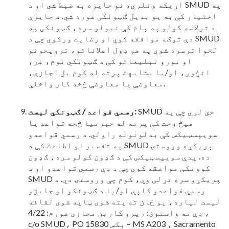
اړیکه ونلري، نو جایزه به ضبط شي او د SMUD په
اختیار کې به یو بدیل ګټونکی غوره شي. د جایزې
د ترلاسه کولو په پام کې نیولو سره، ګټونکی په
دې توګه موافقه کوي او رضایت ورکوي چې د SMUD
لخوا ترسره شوي په هر ډول اعلاناتو، ترویجونو
او نورو تبلیغاتو کې د ګټونکي نوم، غږ،
انځور، او/یا مشابهت پرته له کوم بل اجازې،
معاوضې یا معاوضې څخه کار واخلي.
SMUD حق لري چې په
رسمي قواعد / ګټونکي لیست:
هیڅ وخت کې پرته له خبرتیا څخه قواعد یا
سویپسټیکس کې بدلونونه راولي. د رسمي قواعدو
په تفسیر او اطاعت کې د SMUD پریکړه وروستۍ
ده. پدې سویپسټیکس کې د ګډون کولو سره، ګډون
کوونکی موافقه کوي چې د دې رسمي قواعدو او د
SMUD پریکړو سره تړلی وي، کوم چې وروستۍ دي. د
رسمي قواعدو کاپي او/یا د ګټونکو او جایزو
لیست لپاره، یو ځان ته پته شوی ټاپه شوی لفافه
دې ته واستوئ: زیرو کاربن مجازی فورم: 4/22 ،
c/o SMUD، PO بکس 15830 – MS A203 ، Sacramento