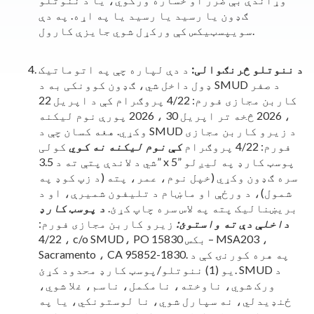
ګډون یا رسید یا رسید یا په اړه. په دې
سویپسټیکس کې ورکړل شوي جایزې کارول.
د ننوتلو څرنګوالی:
د دې لپاره چې په اتوماتيک
ډول داخل شي، ګډون کوونکی به د SMUD د صفر
کاربن مجازی فورم: 4/22 پروګرام کې د اپریل 22
، 2026 څخه تر اپریل 30 ، 2026 پورې نوم لیکنه
وکړي. هغه کسان چې د SMUD د زیرو کاربن مجازی
فورم: 4/22 پروګرام
کې نوم لیکنه نه کوي
کولی
شي د لاندې پتې ته د 3.5” x 5” پوسټ کارډ په لیږلو
سره ګډون وکړي (خپل نوم، عمر، پته (د زپ کوډ په
شمول)، د ورځې او ماښام د تلیفون شمیرې، او د
بریښنالیک پته په لاس سره چاپ کړئ.
د پوسټ کارډ
داخلې دې ته واستوئ:
زیرو کاربن مجازی فورم:
4/22 ، c/o SMUD، PO بکس 15830 – MSA203 ،
Sacramento ، CA 95852-1830. په هره کورنۍ کې د
یو (1) ننوتلو/پوسټ کارډ محدود کړئ. SMUD د
ورک شوي، ناوخته، نامکمل، ناسم، غلا شوي،
ځنډیدلي، نه سپارل شوي، نا لوستونکي، یا په