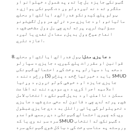
ګټونکې جایزه بل چا ته، په شمول د خپلوانو او
ملګرو ته د نه لیږدولو وړ ده. ګټونکی یوازې د
ټولو پلي کېدونکو فدرالي، ایالتي او محلي
مالیاتو، او د جایزې سره تړلي هر ډول لګښتونو
مسؤلیت لري، پرته لدې چې بل ډول مشخص شي. د
انعام هیڅ ډول بدیل، معادل نغدي یا لیږد
اجازه نلري.
د جایزې منل:
ټول فدرالي ایالتي او محلي
قوانین او مقررات پلي کیږي. د جایزې د سپارلو
دمخه یا د سپارلو په وخت کې، احتمالي ګټونکی
باید د خبرتیا څخه د پنځو (5) ورځو دننه د SMUD
جایزې جایزه او د خوشې کولو تړون، د وړتیا
اعلامیه اجرا کړي. د دې مودې دننه نه اطاعت
ممکن د نااهلۍ او د بدیل ګټونکي د انتخاب لامل
شي، پرته لدې چې د قانون له مخې منع شي. د جایزې
د تحویلولو کې پاتې راتلل به د دې جایزې ضبطول
وي. که چیرې احتمالي ګټونکی د دې رسمي قواعدو
سره سم نه وي یا که SMUD د ګټونکي له انتخاب
وروسته په مناسب وخت کې د ټاکل شوي ګټونکي سره