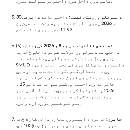
ناسم ډول داخل شوي داخلونو مسؤلیت نلري.
د ننوتلو وروستۍ نیټه:
داخلې باید
د اپریل 30
، 2026
پورې د آرام سمندر په وخت د ماسپښین
11:59 بجو پورې ترلاسه شي.
تصادفي نقاشي:
د می په 8 ، 2026 کې،
پنځه (5)
داخلې به د ټولو وړ ترلاسه شویو داخلو څخه په
ناڅاپي ډول وټاکل شي. د سیالۍ پچه اچونه به د
SMUD د استازي یا ټاکل شوي کس لخوا ترسره شي،
چې د احتمالي ګټونکو د انتخاب په اړه یې
پریکړه وروستۍ وي. ګډون کوونکي د ګټلو لپاره
حاضر نه وي. احتمالي ګټونکي ته به د می 15 ،
2026 یا شاوخوا کې د بریښنالیک له لارې خبر
ورکړل شي. د ګټلو چانس به د ترلاسه شویو وړ
ننوتلو شمیر پورې اړه ولري.
جایزې:
جایزه د ایمیزون مجازی ډالۍ کارت څخه
جوړه ده. د جایزې نږدې پرچون ارزښت $100 دی.