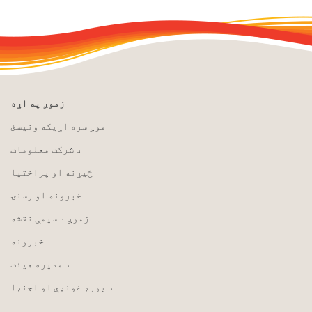
زموږ په اړه
موږ سره اړیکه ونیسئ
د شرکت معلومات
څیړنه او پراختیا
خبرونه او رسنۍ
زموږ د سیمې نقشه
خبرونه
د مدیره هیئت
د بورډ غونډې او اجنډا