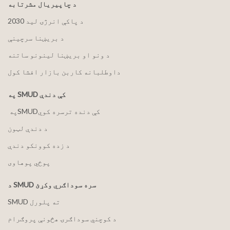
د چاپیریال مشرتابه
2030 د پاکې انرژۍ لید
د بریښنا سرچینې
د ونو او بریښنا لینونو ساتنه
داوطلبانه کاربن بازار افشا کول
په SMUD کې دندې
په ‏‎SMUD‎‏ کې دنده ترسره کوي
د دندې لټون
د زده کوونکو دندې
پوځي پوهاوی
د SMUD سره سوداګري وکړئ
SMUD ته پلورل
د کوچني سوداګرۍ هڅونې پروګرام