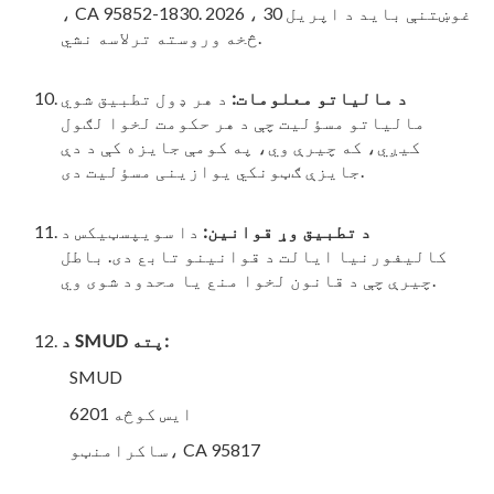
، CA 95852-1830. غوښتنې باید د اپریل 30 ، 2026
څخه وروسته ترلاسه نشي.
د مالیاتو معلومات
:
د هر ډول تطبیق شوي
مالیاتو مسؤلیت چې د هر حکومت لخوا لګول
کیږي، که چیرې وي، په کومې جایزه کې د دې
جایزې ګټونکي یوازینی مسؤلیت دی.
د تطبیق وړ قوانین
:
دا سویپسټیکس د
کالیفورنیا ایالت د قوانینو تابع دی. باطل
چیرې چې د قانون لخوا منع یا محدود شوی وي.
د SMUD پته:
SMUD
6201 ایس کوڅه
ساکرامنټو، CA 95817