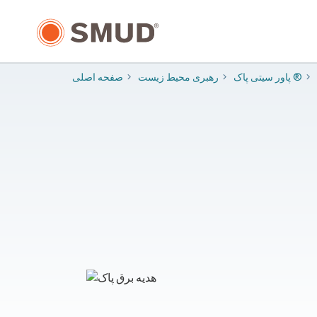
رفتن
به
محتوای
اصلی
پاور سیتی پاک ®
​رهبری محیط زیست
صفحه اصلی