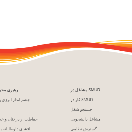
مشاغل در SMUD
رهبری مح
کار در SMUD
2030 چشم انداز انرژی 
جستجو شغل
مشاغل دانشجویی
حفاظت از درختان و خ
گسترش نظامی
افشای داوطلبانه با