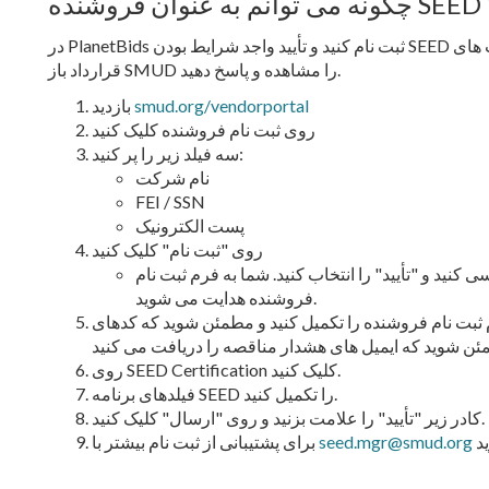
در PlanetBids ثبت نام کنید و تأیید واجد شرایط بودن SEED را برای کسب و کار خود درخواست کنید و فرصت های
قرارداد باز SMUD را مشاهده و پاسخ دهید.
smud.org/vendorportal
بازدید
روی ثبت نام فروشنده کلیک کنید
سه فیلد زیر را پر کنید:
نام شرکت
FEI / SSN
پست الکترونیک
روی "ثبت نام" کلیک کنید
 کنید و "تأیید" را انتخاب کنید. شما به فرم ثبت نام
فروشنده هدایت می شوید.
ت نام فروشنده را تکمیل کنید و مطمئن شوید که کدهای UNSPSC خود را برای کسب و کار خود اضافه
روی SEED Certification کلیک کنید.
فیلدهای برنامه SEED را تکمیل کنید.
کادر زیر "تأیید" را علامت بزنید و روی "ارسال" کلیک کنید.
seed.mgr@smud.org
برای پشتیبانی از ثبت نام بیشتر با