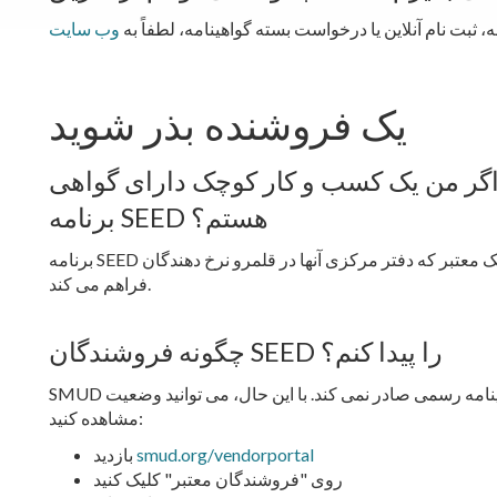
 ثبت نام آنلاین یا درخواست بسته گواهینامه، لطفاً به
یک فروشنده بذر شوید
گر من یک کسب و کار کوچک دارای گواهی MBE/WBE هستم، آیا واجد شرایط
برنامه SEED هستم؟
برنامه SEED مشوق هایی را برای مشاغل کوچک معتبر که دفتر مرکزی آنها در قلمرو نرخ دهندگان SMUD قرار دارد،
فراهم می کند.
چگونه فروشندگان SEED را پیدا کنم؟
SMUD گواهینامه رسمی صادر نمی کند. با این حال، می توانید وضعیت SEED خود را در PlanetBids با دنبال مراحل زیر
مشاهده کنید:
smud.org/vendorportal
بازدید
روی "فروشندگان معتبر" کلیک کنید