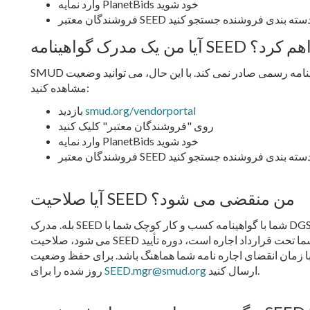
وارد نمایه PlanetBids خود شوید
SEE دریافت خواهم کرد؟
SMUD گواهینامه رسمی صادر نمی کند. با این حال، می توانید وضعیت SEED خود را در PlanetBids با دنبال مراحل زیر
مشاهده کنید:
smud.org/vendorportal
بازدید
روی "فروشندگان معتبر" کلیک کنید
وارد نمایه PlanetBids خود شوید
، مجوز یا دسته بندی فروشنده جستجو کنید
آیا صلاحیت SEED من منقضی می شود؟
بله. مدرک SEED شما با گواهینامه کسب و کار کوچک شما با DGS مطابقت دارد. هنگامی که گواهینامه DGS شما منقضی
می شود، صلاحیت SEED شما نیز منقضی می شود. اگر دفتر اصلی شما تحت قرارداد اجاره است، دوره تأیید SEED شما
نقضای اجاره نامه شما هماهنگ باشد. برای حفظ وضعیت SEED خود، می توانید اطلاعات اجاره به
ارسال کنید.
SEED.mgr@smud.org
روز شده را برای