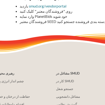
smud.org/vendorportal
بازدید
روی "فروشندگان معتبر" کلیک کنید
وارد نمایه PlanetBids خود شوید
، مجوز یا دسته بندی فروشنده جستجو کنید
مشاغل در SMUD
رهبری مح
کار در SMUD
2030 چشم انداز انرژی 
جستجو شغل
مشاغل دانشجویی
حفاظت از درختان و خ
گسترش نظامی
افشای داوطلبانه با