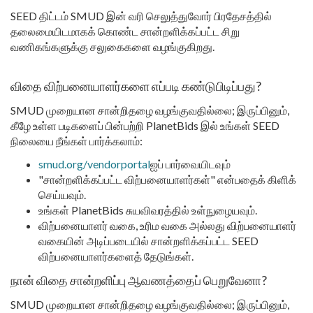
SEED திட்டம் SMUD இன் வரி செலுத்துவோர் பிரதேசத்தில்
தலைமையிடமாகக் கொண்ட சான்றளிக்கப்பட்ட சிறு
வணிகங்களுக்கு சலுகைகளை வழங்குகிறது.
விதை விற்பனையாளர்களை எப்படி கண்டுபிடிப்பது?
SMUD முறையான சான்றிதழை வழங்குவதில்லை; இருப்பினும்,
கீழே உள்ள படிகளைப் பின்பற்றி PlanetBids இல் உங்கள் SEED
நிலையை நீங்கள் பார்க்கலாம்:
smud.org/vendorportal
ஐப் பார்வையிடவும்
"சான்றளிக்கப்பட்ட விற்பனையாளர்கள்" என்பதைக் கிளிக்
செய்யவும்.
உங்கள் PlanetBids சுயவிவரத்தில் உள்நுழையவும்.
விற்பனையாளர் வகை, உரிம வகை அல்லது விற்பனையாளர்
வகையின் அடிப்படையில் சான்றளிக்கப்பட்ட SEED
விற்பனையாளர்களைத் தேடுங்கள்.
நான் விதை சான்றளிப்பு ஆவணத்தைப் பெறுவேனா?
SMUD முறையான சான்றிதழை வழங்குவதில்லை; இருப்பினும்,