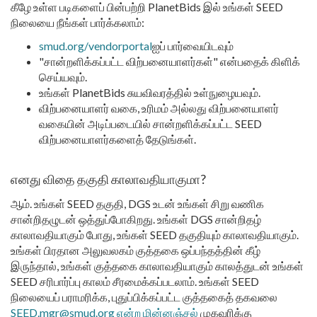
கீழே உள்ள படிகளைப் பின்பற்றி PlanetBids இல் உங்கள் SEED
நிலையை நீங்கள் பார்க்கலாம்:
smud.org/vendorportal
ஐப் பார்வையிடவும்
"சான்றளிக்கப்பட்ட விற்பனையாளர்கள்" என்பதைக் கிளிக்
செய்யவும்.
உங்கள் PlanetBids சுயவிவரத்தில் உள்நுழையவும்.
விற்பனையாளர் வகை, உரிமம் அல்லது விற்பனையாளர்
வகையின் அடிப்படையில் சான்றளிக்கப்பட்ட SEED
விற்பனையாளர்களைத் தேடுங்கள்.
எனது விதை தகுதி காலாவதியாகுமா?
ஆம். உங்கள் SEED தகுதி, DGS உடன் உங்கள் சிறு வணிக
சான்றிதழுடன் ஒத்துப்போகிறது. உங்கள் DGS சான்றிதழ்
காலாவதியாகும் போது, உங்கள் SEED தகுதியும் காலாவதியாகும்.
உங்கள் பிரதான அலுவலகம் குத்தகை ஒப்பந்தத்தின் கீழ்
இருந்தால், உங்கள் குத்தகை காலாவதியாகும் காலத்துடன் உங்கள்
SEED சரிபார்ப்பு காலம் சீரமைக்கப்படலாம். உங்கள் SEED
நிலையைப் பராமரிக்க, புதுப்பிக்கப்பட்ட குத்தகைத் தகவலை
SEED.mgr@smud.org என்ற மின்னஞ்சல்
முகவரிக்கு