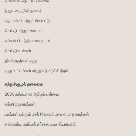
எங்களை தொடர்பு கொள்ள
நிறுவனத்தின் தகவல்
ஆராய்ச்சி மற்றும் மேம்பாடு
செய்தி மற்றும் ஊடகம்
எங்கள் பிராந்திய வரைபடம்
செய்திமடல்கள்
இயக்குநர்கள் குழு
குழு கூட்டங்கள் மற்றும் நிகழ்ச்சி நிரல்
சுற்றுச்சூழல் தலைமை
2030 சுத்தமான ஆற்றல் பார்வை
சக்தி ஆதாரங்கள்
மரங்கள் மற்றும் மின் இணைப்புகளை பாதுகாத்தல்
தன்னார்வ கார்பன் சந்தை வெளிப்பாடுகள்