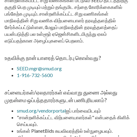
சான்றளிக்கப்பட்ட சிறு வணிகங்கள் மட்டுமே SEED திட்டத்திற்கு
தகுதி பெற முடியும் மற்றும் தங்குமிட சந்தை கோரிக்கைகளில்
பங்கேற்க முடியும். சான்றளிக்கப்பட்ட சிறு வணிகங்கள்
மாநிலத்தின் சிறு வணிக விற்பனையாளர் தரவுத்தளத்தில்
சேர்க்கப்பட்டுள்ளன, மேலும் மாநிலத்தின் தரவுத்தளத்தைப்
பயன்படுத்தி பல உள்ளூர் ஏஜென்சிகளிடமிருந்து ஏலம்
எடுப்பதற்கான அழைப்புகளைப் பெறலாம்.
உதவிக்கு நான் யாரைத் தொடர்பு கொள்வது?
SEED.mgr@smud.org
1-916-732-5600
சப்ளையர்கள்/ஏலதாரர்கள் எவ்வாறு துணை அல்லது
முதன்மை ஒப்பந்ததாரர்களுடன் பணிபுரியலாம்?
smud.org/vendorportal
ஐப் பார்வையிடவும்
"சான்றளிக்கப்பட்ட விற்பனையாளர்கள்" என்பதைக் கிளிக்
செய்யவும்.
உங்கள் PlanetBids சுயவிவரத்தில் உள்நுழையவும்.