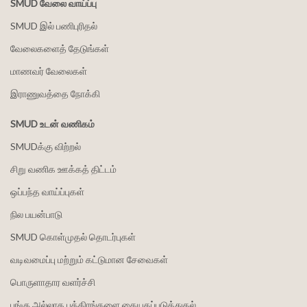
SMUD வேலை வாய்ப்பு
SMUD இல் பணிபுரிதல்
வேலைகளைத் தேடுங்கள்
மாணவர் வேலைகள்
இராணுவத்தை நோக்கி
SMUD உடன் வணிகம்
SMUDக்கு விற்றல்
சிறு வணிக ஊக்கத் திட்டம்
ஒப்பந்த வாய்ப்புகள்
நில பயன்பாடு
SMUD கொள்முதல் தொடர்புகள்
வடிவமைப்பு மற்றும் கட்டுமான சேவைகள்
பொருளாதார வளர்ச்சி
பங்கு அல்லாத பத்திரங்களை கையகப்படுத்துதல்