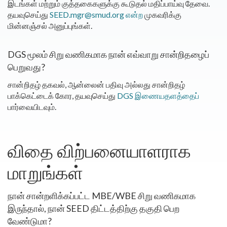
இடங்கள் மற்றும் குத்தகைகளுக்கு கூடுதல் மதிப்பாய்வு தேவை.
தயவுசெய்து
SEED.mgr@smud.org என்ற
முகவரிக்கு
மின்னஞ்சல் அனுப்புங்கள்.
DGS மூலம் சிறு வணிகமாக நான் எவ்வாறு சான்றிதழைப்
பெறுவது?
சான்றிதழ் தகவல், ஆன்லைன் பதிவு அல்லது சான்றிதழ்
பாக்கெட்டைக் கோர, தயவுசெய்து
DGS இணையதளத்தைப்
பார்வையிடவும்.
விதை விற்பனையாளராக
மாறுங்கள்
நான் சான்றளிக்கப்பட்ட MBE/WBE சிறு வணிகமாக
இருந்தால், நான் SEED திட்டத்திற்கு தகுதி பெற
வேண்டுமா?