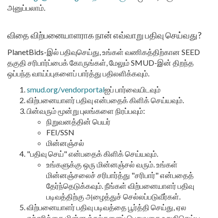
அனுப்பலாம்.
விதை விற்பனையாளராக நான் எவ்வாறு பதிவு செய்வது?
PlanetBids-இல் பதிவுசெய்து, உங்கள் வணிகத்திற்கான SEED
தகுதி சரிபார்ப்பைக் கோருங்கள், மேலும் SMUD-இன் திறந்த
ஒப்பந்த வாய்ப்புகளைப் பார்த்து பதிலளிக்கவும்.
smud.org/vendorportal
ஐப் பார்வையிடவும்
விற்பனையாளர் பதிவு என்பதைக் கிளிக் செய்யவும்.
பின்வரும் மூன்று புலங்களை நிரப்பவும்:
நிறுவனத்தின் பெயர்
FEI/SSN
மின்னஞ்சல்
"பதிவு செய்" என்பதைக் கிளிக் செய்யவும்.
உங்களுக்கு ஒரு மின்னஞ்சல் வரும். உங்கள்
மின்னஞ்சலைச் சரிபார்த்து "சரிபார்" என்பதைத்
தேர்ந்தெடுக்கவும். நீங்கள் விற்பனையாளர் பதிவு
படிவத்திற்கு அழைத்துச் செல்லப்படுவீர்கள்.
விற்பனையாளர் பதிவு படிவத்தை பூர்த்தி செய்து, ஏல
எச்சரிக்கை மின்னஞ்சல்களைப் பெறுவதை உறுதிசெய்ய,