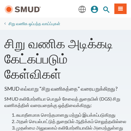
முக்கிய
உள்நுழையவும்
தளத் தேடல்
பட்டியல
உள்ளடக்கத்திற்கு
செல்க
English
சிறு வணிக ஒப்பந்த வாய்ப்புகள்
சிறு வணிக அடிக்கடி
கேட்கப்படும்
கேள்விகள்
SMUD எவ்வாறு "சிறு வணிகத்தை" வரையறுக்கிறது?
SMUD கலிபோர்னியா பொதுச் சேவைத் துறையின் (DGS) சிறு
வணிகத்தின் வரையறைக்கு ஒத்திவைக்கிறது:
சுயாதீனமாக சொந்தமானது மற்றும் இயக்கப்படுகிறது
அதன் செயல்பாட்டுத் துறையில் ஆதிக்கம் செலுத்தவில்லை
முதன்மை அலுவலகம் கலிபோர்னியாவில் அமைந்துள்ளது