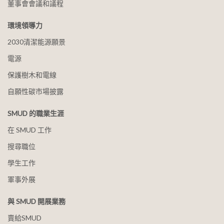
董事會會議和議程
環境領導力
2030清潔能源願景
電源
保護樹木和電線
自願性碳市場披露
SMUD 的職業生涯
在 SMUD 工作
搜尋職位
學生工作
軍事外展
與 SMUD 開展業務
賣給SMUD