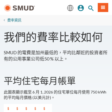
跳
登入
站內搜尋
選單
至
主
English
要
費率資訊
內
容
我們的費率比較如何
SMUD 的電費是加州最低的，平均比鄰近的投資者所
有的公用事業公司低50 % 以上。
平均住宅每月帳單
此圖表顯示截至 6 月 1, 2026 的住宅單位每月使用 750 kWh
的平均每月價格 (以美元計)。