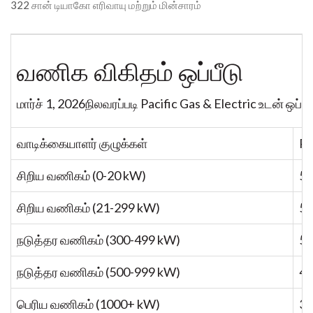
322
சான் டியாகோ எரிவாயு மற்றும் மின்சாரம்
வணிக விகிதம் ஒப்பீடு
மார்ச் 1, 2026நிலவரப்படி Pacific Gas & Electric உடன் ஒ
வாடிக்கையாளர் குழுக்கள்
PG
சிறிய வணிகம் (0-20 kW)
50
சிறிய வணிகம் (21-299 kW)
53
நடுத்தர வணிகம் (300-499 kW)
50
நடுத்தர வணிகம் (500-999 kW)
48
பெரிய வணிகம் (1000+ kW)
35