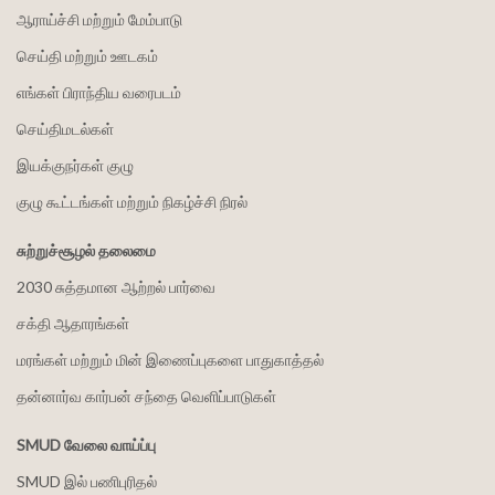
ஆராய்ச்சி மற்றும் மேம்பாடு
செய்தி மற்றும் ஊடகம்
எங்கள் பிராந்திய வரைபடம்
செய்திமடல்கள்
இயக்குநர்கள் குழு
குழு கூட்டங்கள் மற்றும் நிகழ்ச்சி நிரல்
சுற்றுச்சூழல் தலைமை
2030 சுத்தமான ஆற்றல் பார்வை
சக்தி ஆதாரங்கள்
மரங்கள் மற்றும் மின் இணைப்புகளை பாதுகாத்தல்
தன்னார்வ கார்பன் சந்தை வெளிப்பாடுகள்
SMUD வேலை வாய்ப்பு
SMUD இல் பணிபுரிதல்