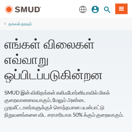
முக்கிய
உள்நுழையவும்
தளத் தேடல்
பட்டியல
உள்ளடக்கத்திற்கு
செல்க
English
தகவல் தரவும்
எங்கள் விலைகள்
எவ்வாறு
ஒப்பிடப்படுகின்றன
SMUD இன் விகிதங்கள் கலிஃபோர்னியாவில் மிகக்
குறைவானவையாகும், மேலும் அண்டை
முதலீட்டாளர்களுக்குச் சொந்தமான பயன்பாட்டு
நிறுவனங்களை விட சராசரியாக 50% க்கும் குறைவாகும்.