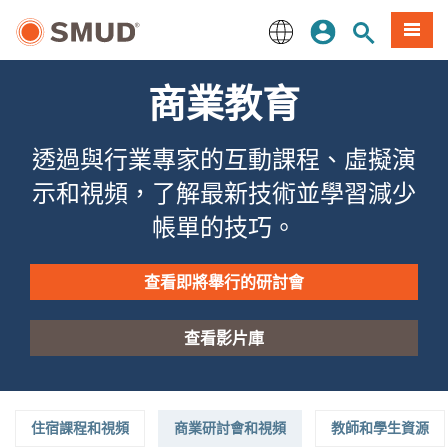
跳
登入
站內搜尋
選單
至
主
English
要
商業教育
內
容
透過與行業專家的互動課程、虛擬演
示和視頻，了解最新技術並學習減少
帳單的技巧。
查看即將舉行的研討會
查看影片庫
住宿課程和視頻
商業研討會和視頻
教師和學生資源