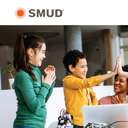
跳
至
主
要
內
容