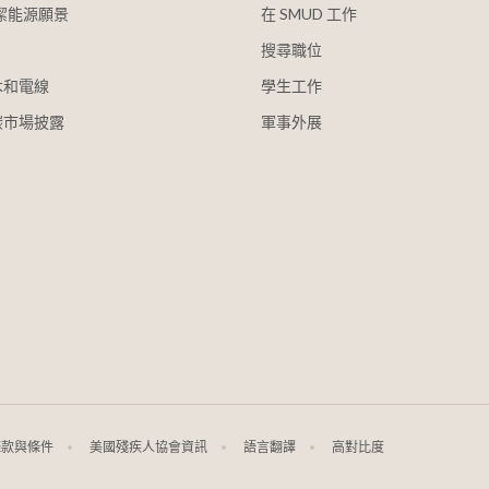
清潔能源願景
在 SMUD 工作
搜尋職位
木和電線
學生工作
碳市場披露
軍事外展
條款與條件
美國殘疾人協會資訊
語言翻譯
高對比度