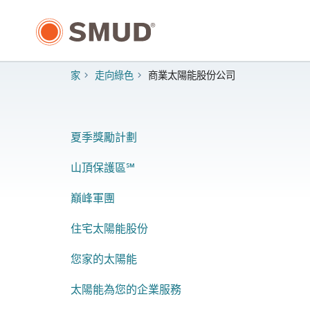
跳
至
主
要
內
家
走向綠色
商業太陽能股份公司
容
夏季獎勵計劃
山頂保護區℠
巔峰軍團
住宅太陽能股份
您家的太陽能
太陽能為您的企業服務