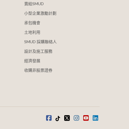
賣給SMUD
小型企業激勵計劃
承包機會
土地利用
SMUD 採購聯絡人
設計及施工服務
經濟發展
收購非股票證券
Facebook
蒂克托克
推特
Instagram
youtube
領英