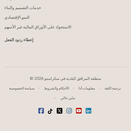
خدمات التصميم والبناء
النمو الإقتصادي
الاستحواذ على الأوراق المالية غير الأسهم
إعطاء ردود الفعل
2026 منطقة المرافق البلدية في سكرامنتو
©
ترجمة اللغة
معلومات أدا
الأحكام والشروط
سياسة الخصوصية
تباين عالي
موقع YouTube
ينكدين
انستغرام
تويتر
تيكتوك
فيسبوك