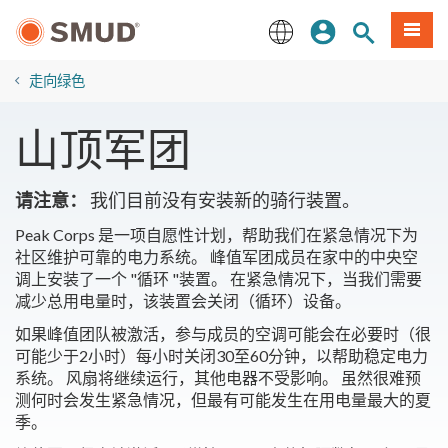
跳
登录
网站搜索
項目
至
主
English
要
走向绿色
内
容
山顶军团
请注意：
我们目前没有安装新的骑行装置。
Peak Corps 是一项自愿性计划，帮助我们在紧急情况下为
社区维护可靠的电力系统。 峰值军团成员在家中的中央空
调上安装了一个 "循环 "装置。 在紧急情况下，当我们需要
减少总用电量时，该装置会关闭（循环）设备。
如果峰值团队被激活，参与成员的空调可能会在必要时（很
可能少于2小时）每小时关闭30至60分钟，以帮助稳定电力
系统。 风扇将继续运行，其他电器不受影响。 虽然很难预
测何时会发生紧急情况，但最有可能发生在用电量最大的夏
季。