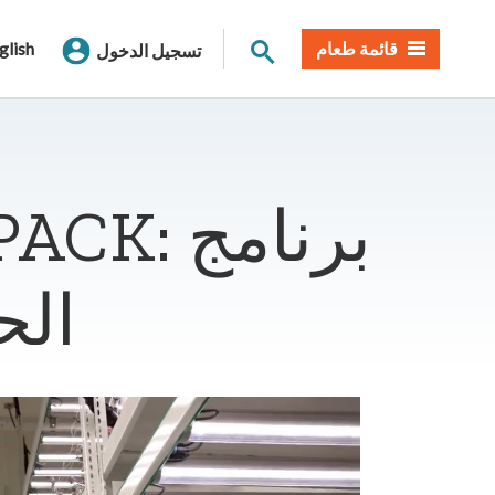
بحث الموقع
قائمة طعام
glish
تسجيل الدخول
الح