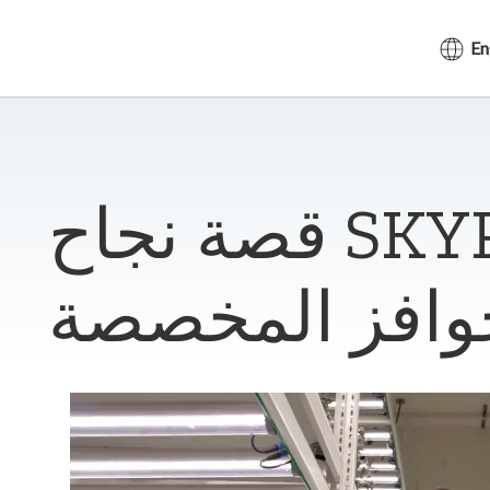
En
قصة نجاح SKYPACK: برنامج
وافز المخصصة