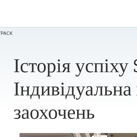
KYPACK
Історія успіх
Індивідуальна
заохочень