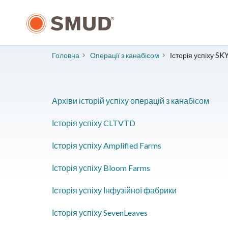
Перейти
до
основного
змісту
Головна
Операції з канабісом
Історія успіху S
Архіви історій успіху операцій з канабісом
Історія успіху CLTVTD
Історія успіху Amplified Farms
Історія успіху Bloom Farms
Історія успіху Інфузійної фабрики
Історія успіху SevenLeaves