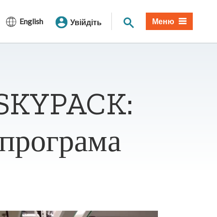
Пошук по сайту
English
Меню
Увійдіть
у SKYPACK:
 програма