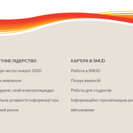
ІЧНЕ ЛІДЕРСТВО
КАР'ЄРА В SMUD
я чистої енергії 2030
Робота в SMUD
а живлення
Пошук вакансій
дерев і ліній електропередач
Робота для студентів
льне розкриття інформації про
Інформаційно-просвітницька ро
вий ринок
військовими