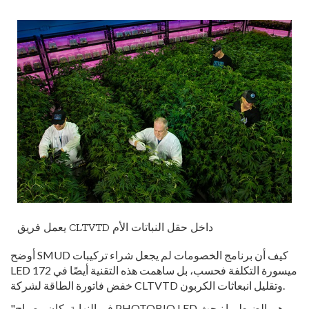
يعمل فريق CLTVTD داخل حقل النباتات الأم
أوضح SMUD كيف أن برنامج الخصومات لم يجعل شراء تركيبات
LED 172 ميسورة التكلفة فحسب، بل ساهمت هذه التقنية أيضًا في
خفض فاتورة الطاقة لشركة CLTVTD وتقليل انبعاثات الكربون.
"في النهاية، كان مصباح PHOTOBIO LED هو بالضبط ما نبحث