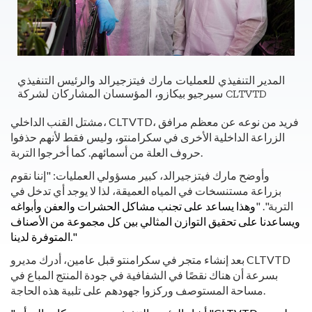
المدير التنفيذي للعمليات مارك فيتزجيرالد والرئيس التنفيذي
سيرجيو بيكازو، المؤسسان المشاركان لشركة CLTVTD
مشتل القنب الداخلي، CLTVTD، فريد من نوعه عن معظم مرافق
الزراعة الداخلية الأخرى في سكرامنتو، وليس فقط لأنهم حذفوا
حروف العلة من أسمائهم. كما أخرجوا التربة.
وأوضح مارك فيتزجيرالد، كبير مسؤولي العمليات: "إننا نقوم
بزراعة مستنسخات في المياه العميقة، لذا لا يوجد أي تدخل في
التربة". "
وهذا يساعد على تجنب مشاكل الحشرات والعفن وأبواغه
ويساعدنا على تحقيق التوازن المثالي بين كل مجموعة من الأصناف
المتوفرة لدينا."
بعد إنشاء متجر في سكرامنتو قبل عامين، أدرك مديرو CLTVTD
بسرعة أن هناك نقصًا في الشفافية في جودة المنتج المباع في
مساحة المستوصف وركزوا جهودهم على تلبية هذه الحاجة.