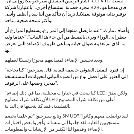
"أشار الرئيس التنفيذي سيرجيو بيكازو إلى أن "CLTVTD ليست
مجرد حضانة استنساخ أخرى. "باعتبارنا شركة B2B، فإن هدفنا هو
توفير بداية موثوقة لعملائنا. نريد أن نتأكد من أننا نقدم أنظف وأنقى
وأكثر نسخة صحية متاحة.
وأضاف مارك: "عندما يصل منتجنا إلى المزارع، يستطيع المزارع أن
ينظر إلى الوراء ويرى بالضبط من أين جاء هذا النبات". "عندما ولد،
ما الذي تم تغذيته طوال حياته وما هي ظروف الإضاءة التي تعرض
لها."
ويعد تحسين الإضاءة لمصانعهم محورًا رئيسيًا لعملهم.
"إن فترة التمثيل الضوئي حاسمة للغاية. قال سيرجيو: "كنا بحاجة
إلى العثور على أفضل نوع من الضوء النباتي للحيوانات المستنسخة
بمجرد وضعها على الرفوف".
"كنا نبحث في خيارات مختلفة، بما في ذلك إضاءة LED. ولكن نظرًا
لأن تكلفة شراء مصابيح LED أعلى من تكلفة شراء المصابيح
التقليدية، فقد كنا نتجنبها في البداية.
وتابع سيرجيو: "ثم علمنا بخصم SMUD". "لقد تواصلت معهم وكانوا
مستجيبين للغاية. لقد جاءوا إلى منشأتنا وأجروا بعض اختبارات
الإضاءة وقدموا لنا الكثير من الإرشادات والمعلومات.