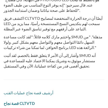
عنه. قال سيرجيو: "إنه يوفر النوع المناسب من طيف الضوء
للحفاظ على صحة نباتاتنا وضمان استدامة الجذور".
اكتشف فريق CLTVTD أيضًا أن درجة الحرارة المنخفضة لمصابيح
LED سمحت لهم بتكديس النسخ المستنسخة رأسيًا، مما يزيد من
التباعد على أرففهم مع توفير تناسق الضوء عبر المظلة.
واختتم مارك كلامه قائلاً: "لقد كانت مساعدة SMUD مذهلة". "من
السهل دائمًا التواصل معهم والتواصل معهم بشكل كبير. ولولا
برنامج الحوافز، لما تمكنا من شراء تركيبات LED الرائعة هذه."
وأشار إلى أن الأمر لا يتعلق فقط بالخصم. لقد أثبت SMUD أنه
مستشار موثوق به وشريك يمكننا الاعتماد عليه للمساعدة في
تحقيق أقصى قدر من كفاءة عملياتنا، الآن وفي المستقبل.
أرشيف قصة نجاح عمليات القنب
قصة نجاح CLTVTD