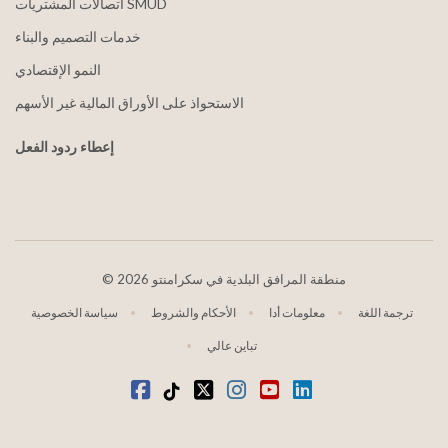
اتصالات المشتريات SMUD
خدمات التصميم والبناء
النمو الإقتصادي
الاستحواذ على الأوراق المالية غير الأسهم
إعطاء ردود الفعل
2026 منطقة المرافق البلدية في سكرامنتو
©
ترجمة اللغة
معلومات أدا
الأحكام والشروط
سياسة الخصوصية
تباين عالي
موقع YouTube
ينكدين
انستغرام
تويتر
تيكتوك
فيسبوك