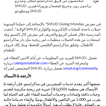
من:
سلامسون من فريق ساكرامنتو كينجز، ومديرو
SMUD براندون روز، وجريج فيشمان وروزانا هيربر،
ومتطوعو SMUD
بالإضافة إلى حملتنا السنوية "SMUD Giving Monday في معرض
الولاية"، أنتجت SMUD حملات ناجحة للنفايات الإلكترونية واللوازم
المدرسية خلال فصلي الربيع والخريف في معرض كال إكسبو. وقد
استفادت من هذه الحملات منظمات غير ربحية مثل دار ساكرامنتو
للأطفال، وفيلق ساكرامنتو الإقليمي للحفظ، وبنك إلك غروف
للطعام.
للمزيد من المعلومات عن أيام الاثنين العطاء في SMUD، تفضل
ولمعرفة المزيد عن العطاء
calexpostatefair.com
بزيارة
.
smud.org/community
المجتمعي لشركة SMUD، تفضل بزيارة
الأرغفة & الأسماك
بصفتها أكبر مقدم خدمات للمشردين في ساكرامنتو، فإن أرغفة &
الأسماك هي منظمة 501(ج) (3) خيرية غير ربحية مكرسة لتقديم
وجبات دافئة وإمدادات وخدمات أساسية للبقاء على قيد الحياة لما
يقرب من 1،000 من البالغين والأطفال يوميًا. ولإبقاء خدماتنا خالية
من العوائق، فإننا لا نطلب أو نقبل أموالاً حكومية أو نقبلها، وبدلاً من