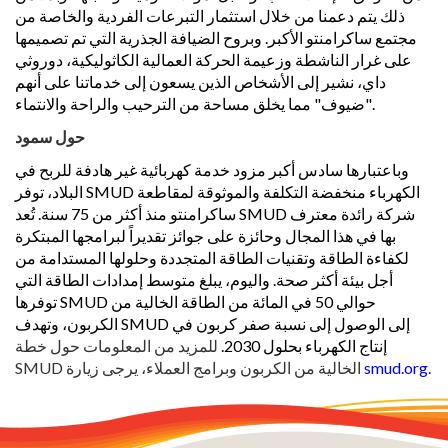
ذلك يتم دعمنا من خلال استثمار التبرعات الفردية والخاصة من
مجتمع ساكرامنتو الأكبر. وبروح الضيافة الجذرية التي تم تصميمها
على غرار الناشطة وزعيمة الحركة العمالية الكاثوليكية، دوروثي
داي، نشير إلى الأشخاص الذين يسعون إلى خدماتنا على أنهم
"ضيوف" مما يخلق مساحة من الترحيب والراحة والانتماء.
حول سمود
وباعتبارها سادس أكبر مزود خدمة كهربائية غير هادفة للربح في
البلاد، توفر SMUD الكهرباء منخفضة التكلفة والموثوقة لمقاطعة
ساكرامنتو منذ أكثر من 75 سنة. تُعد SMUD شركة رائدة معترف
بها في هذا المجال وحائزة على جوائز تقديراً لبرامجها المبتكرة
لكفاءة الطاقة وتقنيات الطاقة المتجددة وحلولها المستدامة من
أجل بيئة أكثر صحة. واليوم، يبلغ متوسط إمدادات الطاقة التي
توفرها SMUD حوالي 50 في المائة من الطاقة الخالية من
الكربون، وتهدف SMUD إلى الوصول إلى نسبة صفر كربون في
إنتاج الكهرباء بحلول 2030.
للمزيد من المعلومات حول خطة
smud.org.
SMUD الخالية من الكربون وبرامج العملاء، يرجى زيارة