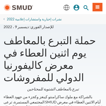
انتقل
ة طعام
بحث الموقع
تسجيل الدخول
إلى
المحتوى
English
الرئيسي
2022 نشرات إخبارية واستشارات إعلامية
للإصدار الفوري: ديسمبر 9 ، 2022
حملة التبرع بالمعاطف
يوم اثنين العطاء في
معرض كاليفورنيا
الدولي للمفروشات
تبرع بالمعاطف الشتوية للمحتاجين
بالشراكة مع ملوك ساكرامنتو كينغز وكجزء من جهود العطاء
المجتمعي المستمرة، ترعى SMUD أيام الاثنين العطاء في معرض