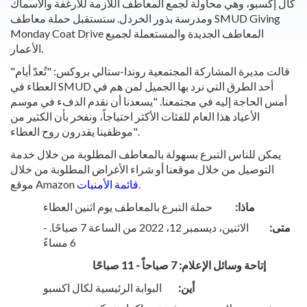
كال إكسبو، وهي محاولة لجمع المعاطف اللازمة للأرغفة والأسماك
ومدرسة بذور الخردل. ستستقبل حملة معاطف SMUD Giving
Monday Coat Drive المعاطف الجديدة والمستعملة لجميع
الأعمار.
"قالت مديرة المشاركة المجتمعية روندا-ستالي بروكس: "تُعدّ أيام
العطاء في SMUD أحد الطرق التي نرد بها الجميل لمن هم في
أمس الحاجة إليه في مجتمعنا. "يسعدنا أن نقدم الدفء في موسم
الأعياد هذا العام للفئات الأكثر احتياجاً، ونفخر بأن الكثير من
موظفينا يقدرون روح العطاء".
يمكن للناس التبرع بسهولة بالمعاطف المطلوبة من خلال خدمة
التوصيل من خلال موقعنا أو شراء الأغراض المطلوبة من خلال
.
قائمة الأمنيات
موقع Amazon
ماذا:
حملة التبرع بالمعاطف يوم اثنين العطاء
متى:
الاثنين، ديسمبر 12، 2022 من الساعة 7 صباحًا. -
6 مساءً
إتاحة وسائل الإعلام: 7 صباحاً - 11 صباحًا
أين:
البوابة الرئيسية لكال اكسبو