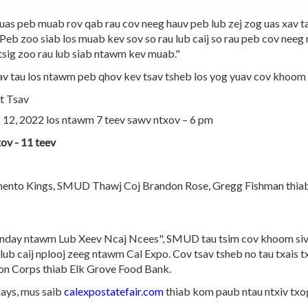
 peb muab rov qab rau cov neeg hauv peb lub zej zog uas xav t
eb zoo siab los muab kev sov so rau lub caij so rau peb cov neeg 
tsig zoo rau lub siab ntawm kev muab."
 xav tau los ntawm peb qhov kev tsav tsheb los yog yuav cov kho
 Tsav
 2022 los ntawm 7 teev sawv ntxov – 6 pm
v - 11 teev
 Kings, SMUD Thawj Coj Brandon Rose, Gregg Fishman thiab 
y ntawm Lub Xeev Ncaj Ncees", SMUD tau tsim cov khoom siv hl
ub caij nplooj zeeg ntawm Cal Expo. Cov tsav tsheb no tau txais txi
on Corps thiab Elk Grove Food Bank.
ys, mus saib
calexpostatefair.com
thiab kom paub ntau ntxiv tx