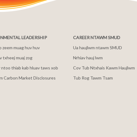
NMENTAL LEADERSHIP
CAREER NTAWM SMUD
b zeem muag huv huv
Ua haujlwm ntawm SMUD
 txheej muaj zog
Nrhiav hauj lwm
v ntoo thiab kab hluav taws xob
Cov Tub Ntxhais Kawm Haujlwm
m Carbon Market Disclosures
Tub Rog Tawm Tsam