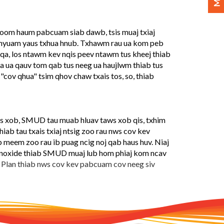
 koom haum pabcuam siab dawb, tsis muaj txiaj
menyuam yaus txhua hnub. Txhawm rau ua kom peb
nqa, los ntawm kev nqis peev ntawm tus kheej thiab
a ua qauv tom qab tus neeg ua haujlwm thiab tus
ov qhua" tsim qhov chaw txais tos, so, thiab
taws xob, SMUD tau muab hluav taws xob qis, txhim
ab tau txais txiaj ntsig zoo rau nws cov kev
b meem zoo rau ib puag ncig noj qab haus huv. Niaj
noxide thiab SMUD muaj lub hom phiaj kom ncav
Plan thiab nws cov kev pabcuam cov neeg siv