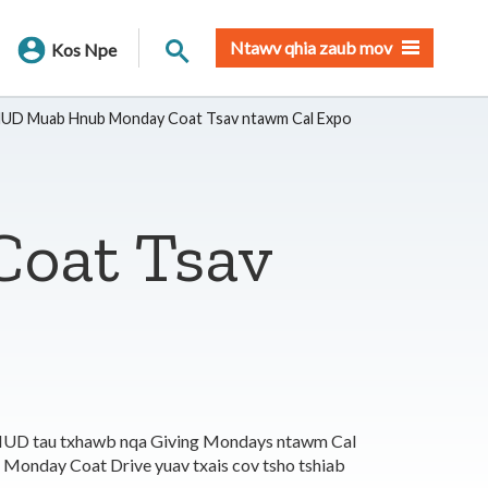
Nrhiav qhov chaw
Ntawv qhia zaub mov
Kos Npe
UD Muab Hnub Monday Coat Tsav ntawm Cal Expo
oat Tsav
 SMUD tau txhawb nqa Giving Mondays ntawm Cal
 Monday Coat Drive yuav txais cov tsho tshiab