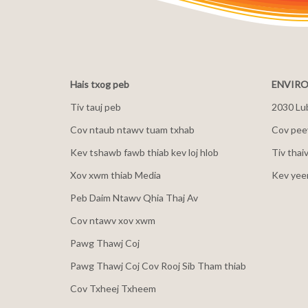
Hais txog peb
ENVIRO
Tiv tauj peb
2030 Lu
Cov ntaub ntawv tuam txhab
Cov peev
Kev tshawb fawb thiab kev loj hlob
Tiv thai
Xov xwm thiab Media
Kev yee
Peb Daim Ntawv Qhia Thaj Av
Cov ntawv xov xwm
Pawg Thawj Coj
Pawg Thawj Coj Cov Rooj Sib Tham thiab
Cov Txheej Txheem