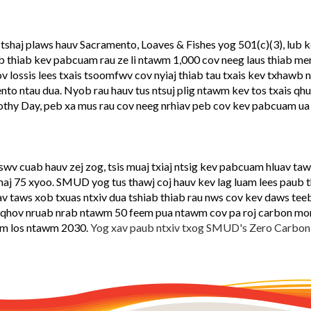
 tshaj plaws hauv Sacramento, Loaves & Fishes yog 501(c)(3), lub
b thiab kev pabcuam rau ze li ntawm 1,000 cov neeg laus thiab 
 lossis lees txais tsoomfwv cov nyiaj thiab tau txais kev txhawb 
to ntau dua. Nyob rau hauv tus ntsuj plig ntawm kev tos txais qhu
y Day, peb xa mus rau cov neeg nrhiav peb cov kev pabcuam ua "c
v tswv cuab hauv zej zog, tsis muaj txiaj ntsig kev pabcuam hluav 
j 75 xyoo. SMUD yog tus thawj coj hauv kev lag luam lees paub thi
av taws xob txuas ntxiv dua tshiab thiab rau nws cov kev daws tee
 qhov nruab nrab ntawm 50 feem pua ntawm cov pa roj carbon mo
im los ntawm 2030.
Yog xav paub ntxiv txog SMUD's Zero Carbon 