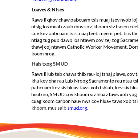
Loaves & Ntses
Raws li qhov chaw pabcuam tsis muaj tsev nyob loj
ntsig los muab zaub mov sov, khoom siv tseem cee
cov kev pabcuam tsis muaj teeb meem, peb tsis thov
ntiag tug pub dawb los ntawm cov zej zog Sacramen
thawj coj ntawm Catholic Worker Movement, Doroth
koom nrog.
Hais txog SMUD
Raws li lub teb chaws thib rau-loj tshaj plaws, co
khu kev qha rau Lub Nroog Sacramento rau ntau tsha
pabcuam kev siv hluav taws xob tshiab, kev siv hlu
hnub no, SMUD cov khoom siv hluav taws xob yog
cuag xoom carbon hauv nws cov hluav taws xob ts
khoom, mus saib
smud.org
.