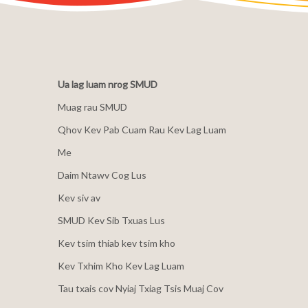
Ua lag luam nrog SMUD
Muag rau SMUD
Qhov Kev Pab Cuam Rau Kev Lag Luam
Me
Daim Ntawv Cog Lus
Kev siv av
SMUD Kev Sib Txuas Lus
Kev tsim thiab kev tsim kho
Kev Txhim Kho Kev Lag Luam
Tau txais cov Nyiaj Txiag Tsis Muaj Cov