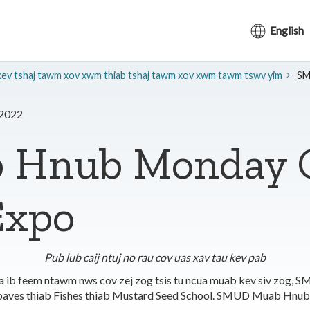
English
kev tshaj tawm xov xwm thiab tshaj tawm xov xwm tawm tswv yim
SM
 2022
Hnub Monday C
Expo
Pub lub caij ntuj no rau cov uas xav tau kev pab
a ib feem ntawm nws cov zej zog tsis tu ncua muab kev siv zog,
au Loaves thiab Fishes thiab Mustard Seed School. SMUD Muab Hnub