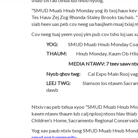
thiab siv rau txhua lub hnub nyoog.
"SMUD Muab Hnub Monday yog ib txoj hauv kev uas
Tes Hauv Zej Zog Rhonda-Staley Brooks tau hais. "P
siab heev uas peb cov neeg ua haujlwm muaj txiaj n
Cov neeg tuaj yeem yooj yim pub cov tsho loj uas
YOG:
SMUD Muab Hnub Monday Coat
THAUM:
Hnub Monday, Kaum Ob Hlis 12,
MEDIA NTAWV: 7 teev sawv ntxo
Nyob qhov twg:
Cal Expo Main Rooj vag
LEEJ TWG:
Slamson los ntawm Sacramento
dawb
Ntxiv rau peb txhua xyoo "SMUD Muab Hnub Monda
kawm ntawv thaum lub caij nplooj ntoos hlav thiab l
Children's Home, Sacramento Regional Conservati
Yog xav paub ntxiv txog SMUD Muab Hnub Monda
smud.org/community
.