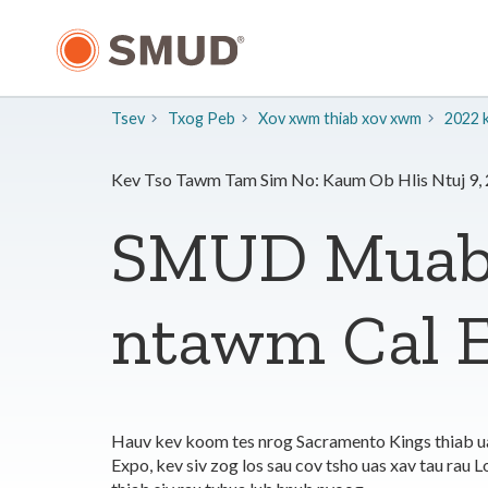
Hla
mus
rau
Cov
Ntsiab
Tsev
Txog Peb
​Xov xwm thiab xov xwm
2022 
Lus
Tseem
Ceeb
Kev Tso Tawm Tam Sim No: Kaum Ob Hlis Ntuj 9,
SMUD Muab 
ntawm Cal 
Hauv kev koom tes nrog Sacramento Kings thiab u
Expo, kev siv zog los sau cov tsho uas xav tau r