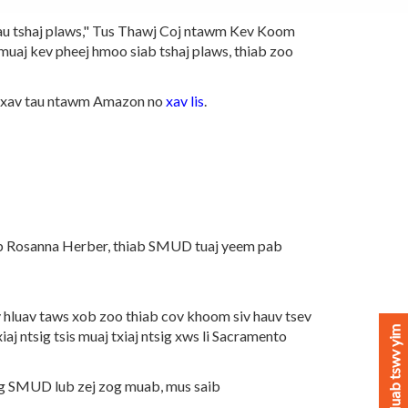
au tshaj plaws," Tus Thawj Coj ntawm Kev Koom
muaj kev pheej hmoo siab tshaj plaws, thiab zoo
om xav tau ntawm Amazon no
xav lis
.
Rosanna Herber, thiab SMUD tuaj yeem pab
uav taws xob zoo thiab cov khoom siv hauv tsev
Muab tswv yim
aj ntsig tsis muaj txiaj ntsig xws li Sacramento
og SMUD lub zej zog muab, mus saib