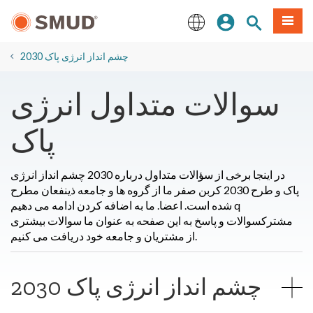
رفتن
منو
تجوی سایت
ورود
به
محتوای
English
اصلی
2030 چشم انداز انرژی پاک
سوالات متداول انرژی
پاک
در اینجا برخی از سؤالات متداول درباره 2030 چشم انداز انرژی
پاک و طرح 2030 کربن صفر ما از گروه ها و جامعه ذینفعان مطرح
q
. ما به اضافه کردن ادامه می دهیم
شده است.
اعضا
مشترک
سوالات و پاسخ به این
صفحه به عنوان
ما سوالات بیشتری
از مشتریان و جامعه خود دریافت می کنیم.
2030 چشم انداز انرژی پاک