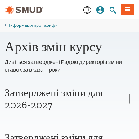
Перейти
Увійдіть
Пошук по 
Мен
до
основного
English
змісту
Інформація про тарифи
Архів змін курсу
Дивіться затверджені Радою директорів зміни
ставок за вказані роки.
Затверджені зміни для
2026-2027
Затверджені зміни для