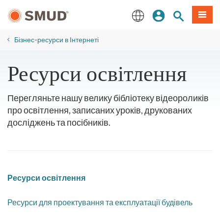
Перейти
Увійдіть
Пошук по 
Мен
до
основного
English
змісту
Бізнес-ресурси в Інтернеті
Ресурси освітлення
Перегляньте нашу велику бібліотеку відеороликів
про освітлення, записаних уроків, друкованих
досліджень та посібників.
Ресурси освітлення
Ресурси для проектування та експлуатації будівель