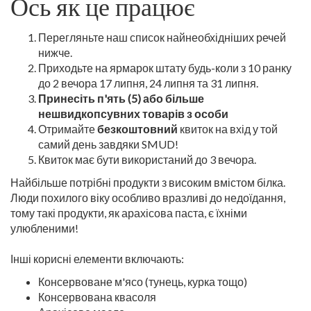
Ось як це працює
Перегляньте наш список найнеобхідніших речей
нижче.
Приходьте на ярмарок штату будь-коли з 10 ранку
до 2 вечора 17 липня, 24 липня та 31 липня.
Принесіть п'ять (5) або більше
нешвидкопсувних товарів з особи
Отримайте
безкоштовний
квиток на вхід у той
самий день завдяки SMUD!
Квиток має бути використаний до 3 вечора.
Найбільше потрібні продукти з високим вмістом білка.
Люди похилого віку особливо вразливі до недоїдання,
тому такі продукти, як арахісова паста, є їхніми
улюбленими!
Інші корисні елементи включають:
Консервоване м'ясо (тунець, курка тощо)
Консервована квасоля