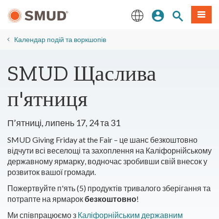
Перейти
Увійдіть
Пошук по 
Мен
до
основного
English
змісту
​Календар подій та воркшопів
SMUD Щаслива
п'ятниця
П’ятниці, липень 17, 24 та 31
SMUD Giving Friday at the Fair – це шанс безкоштовно
відчути всі веселощі та захоплення на Каліфорнійському
державному ярмарку, водночас зробивши свій внесок у
розвиток вашої громади.
Пожертвуйте п'ять (5) продуктів тривалого зберігання та
потрапте на ярмарок
безкоштовно
!
Ми співпрацюємо з
Каліфорнійським державним