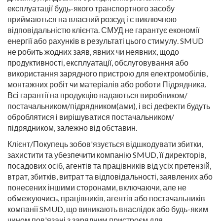
експлуатації будь-якого транспортного засобу
приймаються на власний розсуд і є виключною
відповідальністю клієнта. СМУД не гарантує економії
енергії або рахунків в результаті цього стимулу. SMUD
не робить жодних заяв, явних чи неявних, щодо
продуктивності, експлуатації, обслуговування або
використання зарядного пристрою для електромобілів,
монтажних робіт чи матеріалів або роботи Підрядника.
Всі гарантії на продукцію надаються виробником/
постачальником/підрядником(ами), і всі дефекти будуть
оброблятися і вирішуватися постачальником/
підрядником, залежно від обставин.
Клієнт/Покупець зобов'язується відшкодувати збитки,
захистити та убезпечити компанію SMUD, її директорів,
посадових осіб, агентів та працівників від усіх претензій,
втрат, збитків, витрат та відповідальності, заявлених або
понесених іншими сторонами, включаючи, але не
обмежуючись, працівників, агентів або постачальників
компанії SMUD, що виникають внаслідок або будь-яким
чином пов'язані з зарядним пристроєм для