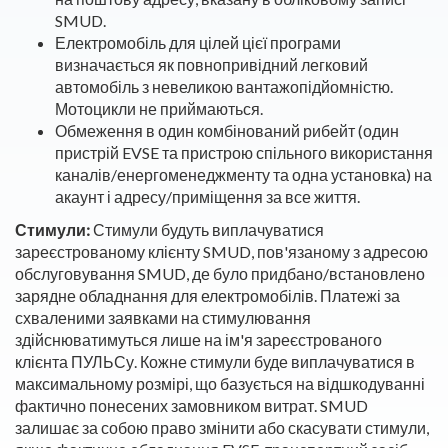
SMUD.
Електромобіль для цілей цієї програми
визначається як повнопривідний легковий
автомобіль з невеликою вантажопідйомністю.
Мотоцикли не приймаються.
Обмеження в один комбінований рибейт (один
пристрій EVSE та пристрою спільного використання
каналів/енергоменеджменту та одна установка) на
акаунт і адресу/приміщення за все життя.
Стимули:
Стимули будуть виплачуватися
зареєстрованому клієнту SMUD, пов'язаному з адресою
обслуговування SMUD, де було придбано/встановлено
зарядне обладнання для електромобілів. Платежі за
схваленими заявками на стимулювання
здійснюватимуться лише на ім'я зареєстрованого
клієнта ПУЛЬСу. Кожне стимули буде виплачуватися в
максимальному розмірі, що базується на відшкодуванні
фактично понесених замовником витрат. SMUD
залишає за собою право змінити або скасувати стимули,