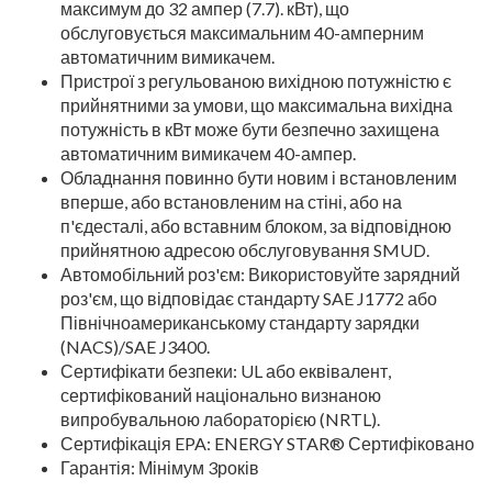
максимум до 32 ампер (7.7). кВт), що
обслуговується максимальним 40-амперним
автоматичним вимикачем.
Пристрої з регульованою вихідною потужністю є
прийнятними за умови, що максимальна вихідна
потужність в кВт може бути безпечно захищена
автоматичним вимикачем 40-ампер.
Обладнання повинно бути новим і встановленим
вперше, або встановленим на стіні, або на
п'єдесталі, або вставним блоком, за відповідною
прийнятною адресою обслуговування SMUD.
Автомобільний роз'єм: Використовуйте зарядний
роз'єм, що відповідає стандарту SAE J1772 або
Північноамериканському стандарту зарядки
(NACS)/SAE J3400.
Сертифікати безпеки: UL або еквівалент,
сертифікований національно визнаною
випробувальною лабораторією (NRTL).
Сертифікація EPA: ENERGY STAR® Сертифіковано
Гарантія: Мінімум 3років