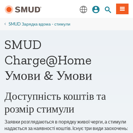
Перейти
Увійдіть
Пошук по 
Мен
до
основного
English
змісту
SMUD Зарядка вдома - стимули
SMUD
Charge@Home
Умови & Умови
Доступність коштів та
розмір стимули
Заявки розглядаються в порядку живої черги, а стимули
надається за наявності коштів. Існує три види заохочень: