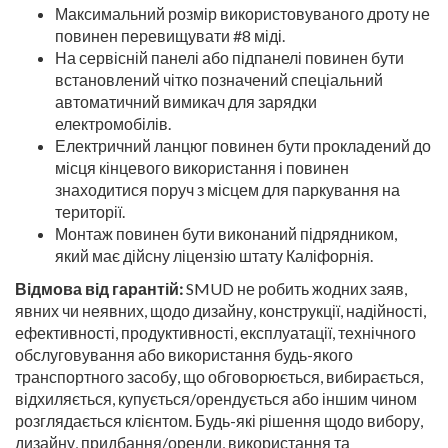
Максимальний розмір використовуваного дроту не
повинен перевищувати #8 міді.
На сервісній панелі або підпанелі повинен бути
встановлений чітко позначений спеціальний
автоматичний вимикач для зарядки
електромобілів.
Електричний ланцюг повинен бути прокладений до
місця кінцевого використання і повинен
знаходитися поруч з місцем для паркування на
території.
Монтаж повинен бути виконаний підрядником,
який має дійсну ліцензію штату Каліфорнія.
Відмова від гарантій:
SMUD не робить жодних заяв,
явних чи неявних, щодо дизайну, конструкції, надійності,
ефективності, продуктивності, експлуатації, технічного
обслуговування або використання будь-якого
транспортного засобу, що обговорюється, вибирається,
відхиляється, купується/орендується або іншим чином
розглядається клієнтом. Будь-які рішення щодо вибору,
дизайну, придбання/оренди, використання та