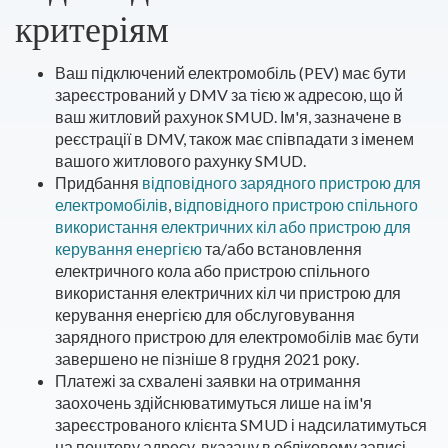
критеріям
Ваш підключений електромобіль (PEV) має бути
зареєстрований у DMV за тією ж адресою, що й
ваш житловий рахунок SMUD. Ім'я, зазначене в
реєстрації в DMV, також має співпадати з іменем
вашого житлового рахунку SMUD.
Придбання
відповідного зарядного пристрою для
електромобілів
,
відповідного пристрою спільного
використання електричних кіл або пристрою для
керування енергією
та/або встановлення
електричного кола або пристрою спільного
використання електричних кіл чи пристрою для
керування енергією для обслуговування
зарядного пристрою для електромобілів має бути
завершено не пізніше 8 грудня 2021 року.
Платежі за схвалені заявки на отримання
заохочень здійснюватимуться лише на ім'я
зареєстрованого клієнта SMUD і надсилатимуться
на поштову адресу, вказану в обліковому записі