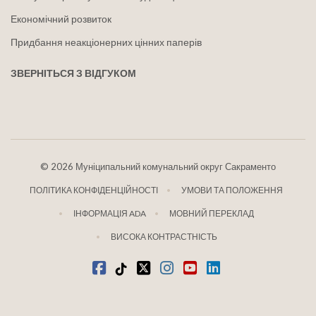
Економічний розвиток
Придбання неакціонерних цінних паперів
ЗВЕРНІТЬСЯ З ВІДГУКОМ
©
2026 Муніципальний комунальний округ Сакраменто
ПОЛІТИКА КОНФІДЕНЦІЙНОСТІ
УМОВИ ТА ПОЛОЖЕННЯ
ІНФОРМАЦІЯ ADA
МОВНИЙ ПЕРЕКЛАД
ВИСОКА КОНТРАСТНІСТЬ
Facebook
Tiktok
твіттер
Instagram
youtube
LinkedIn