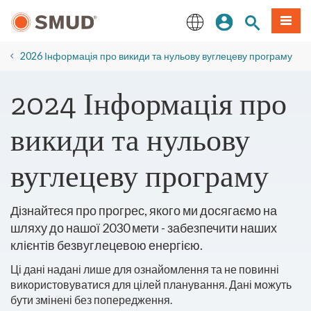
Перейти
Увійдіть
Пошук по 
Мен
до
основного
English
змісту
2026 Інформація про викиди та нульову вуглецеву програму
2024 Інформація про
викиди та нульову
вуглецеву програму
Дізнайтеся про прогрес, якого ми досягаємо на
шляху до нашої 2030 мети - забезпечити наших
клієнтів безвуглецевою енергією.
Ці дані надані лише для ознайомлення та не повинні
використовуватися для цілей планування. Дані можуть
бути змінені без попередження.