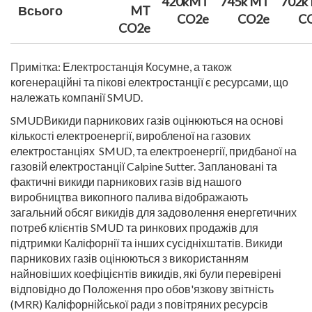
420k
MT
745k
MT
702k
Всього
MT
CO2e
CO2e
C
CO2e
Примітка: Електростанція Косумне, а також
когенераційні та пікові електростанції є ресурсами, що
належать компанії SMUD.
SMUDВикиди парникових газів оцінюються на основі
кількості електроенергії, виробленої на газових
електростанціях SMUD, та електроенергії, придбаної на
газовій електростанції Calpine Sutter. Заплановані та
фактичні викиди парникових газів від нашого
виробництва викопного палива відображають
загальний обсяг викидів для задоволення енергетичних
потреб клієнтів SMUD та ринкових продажів для
підтримки Каліфорнії та інших сусідніх
штатів. Викиди
парникових газів оцінюються з використанням
найновіших коефіцієнтів викидів, які були перевірені
відповідно до Положення про обов'язкову звітність
(MRR) Каліфорнійської ради з повітряних ресурсів