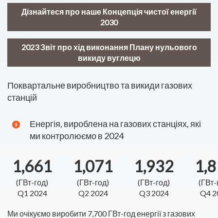
Дізнайтеся про наше Концепція чистої енергії
2030
2023 Звіт про хід виконання Плану нульового
викиду вуглецю
Поквартальне виробництво та викиди газових
станцій
Енергія, вироблена на газових станціях, які
ми контролюємо в 2024
1,661
1,071
1,932
1,
(ГВт-год)
(ГВт-год)
(ГВт-год)
(ГВт-
Q1 2024
Q2 2024
Q3 2024
Q4 2
Ми очікуємо виробити 7,700 ГВт-год енергії з газових