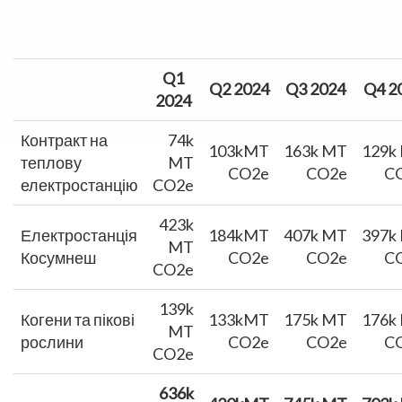
Q1
Q2 2024
Q3 2024
Q4 2
2024
Контракт на
74k
103k
MT
163k
MT
129k
теплову
MT
CO2e
CO2e
C
електростанцію
CO2e
423k
Електростанція
184k
MT
407k
MT
397k
MT
Косумнеш
CO2e
CO2e
C
CO2e
139k
Когени та пікові
133k
MT
175k
MT
176k
MT
рослини
CO2e
CO2e
C
CO2e
636k