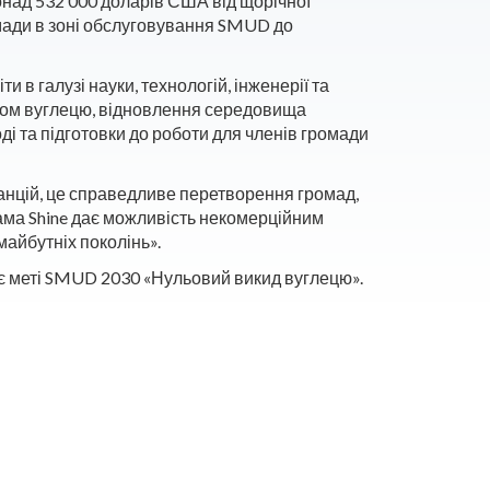
онад 532 000 доларів США від щорічної
омади в зоні обслуговування SMUD до
и в галузі науки, технологій, інженерії та
идом вуглецю, відновлення середовища
ді та підготовки до роботи для членів громади
анцій, це справедливе перетворення громад,
ама Shine дає можливість некомерційним
майбутніх поколінь».
дає меті SMUD 2030 «Нульовий викид вуглецю».