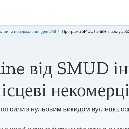
лізи та повідомлення для ЗМІ
Програма SMUDs Shine інвестує 532
ine від SMUD ін
ісцеві некомерц
чої сили з нульовим викидом вуглецю, ос