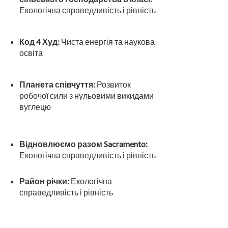
Екологічна справедливість і рівність
Код 4 Худ:
Чиста енергія та наукова
освіта
Планета співчуття:
Розвиток
робочої сили з нульовими викидами
вуглецю
Відновлюємо разом Sacramento:
Екологічна справедливість і рівність
Район річки:
Екологічна
справедливість і рівність