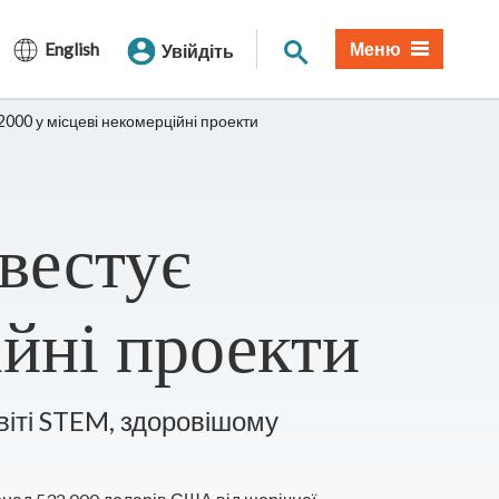
Пошук по сайту
English
Меню
Увійдіть
000 у місцеві некомерційні проекти
вестує
ійні проекти
віті STEM, здоровішому