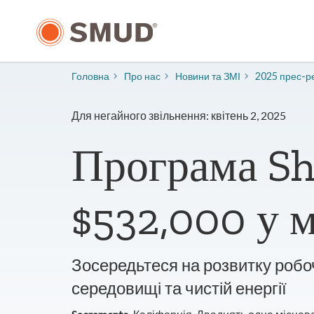
Перейти
до
основного
змісту
Головна
Про нас
​Новини та ЗМІ
2025 прес-ре
Для негайного звільнення: квітень 2, 2025
Програма Sh
$532,000 у м
Зосередьтеся на розвитку робо
середовищі та чистій енергії