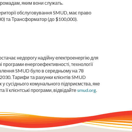
громадам, яким вони служать.
 території обслуговування SMUD, має право
000) та Трансформатор (до $100,000).
остачає недорогу надійну електроенергію для
ні програми енергоефективності, технології
ивлення SMUD було в середньому на 78
о 2030. Тарифи та рахунки клієнтів SMUD
іж у сусіднього комунального підприємства, яке
та її клієнтські програми, відвідайте
smud.org
.