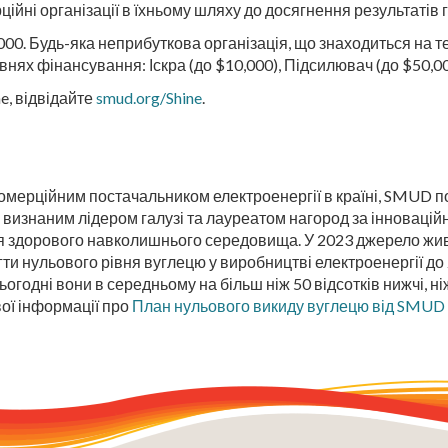
ійні організації в їхньому шляху до досягнення результатів 
,000. Будь-яка неприбуткова організація, що знаходиться на
рівнях фінансування: Іскра (до $10,000), Підсилювач (до $50,
e, відвідайте
smud.org/Shine
.
мерційним постачальником електроенергії в країні, SMUD п
 визнаним лідером галузі та лауреатом нагород за інновацій
для здорового навколишнього середовища. У 2023 джерело ж
ягти нульового рівня вуглецю у виробництві електроенергії д
сьогодні вони в середньому на більш ніж 50 відсотків нижчі, н
ої інформації про
План нульового викиду вуглецю від SMUD