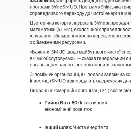
Sacramento,
Каліфорнія. Двадцять одна місцев
програми Shine SMUD. Програма Shine, яка три
справедливого переходу до чистої енергії в м
Цьогорічна когорта лауреатів Shine запровадить 
математики (STEM), екологічної справедливост
існування, збільшення крони дерев, енергоефек
з обмеженими ресурсами.
«Бачення SMUD щодо майбутнього чистої енерг
які ми обслуговуємо», — сказав генеральний 
організаціям нашого регіону вносити значні змі
З-поміж 98 організацій, які подали заявки на 
Інвестиції SMUD відповідають одержувачу для
Вибрані некомерційні організації 21 ) включают
Район Ватт 80 :
Інклюзивний
економічний розвиток
Інший шлях:
Чиста енергія та