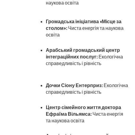
наукова освіта
Громадська ініціатива «Місце за
столом»:
Чиста енергія та наукова
освіта
Арабський громадський центр
інтеграційних послуг:
Екологічна
справедливість і рівність
Дочки Сіону Ентерприз:
Екологічна
справедливість і рівність
Центр сімейного життя доктора
Ефраїма Вільямса:
Чиста енергія
та наукова освіта