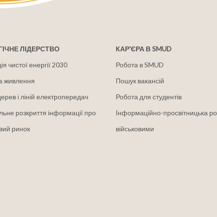
ІЧНЕ ЛІДЕРСТВО
КАР'ЄРА В SMUD
я чистої енергії 2030
Робота в SMUD
а живлення
Пошук вакансій
дерев і ліній електропередач
Робота для студентів
льне розкриття інформації про
Інформаційно-просвітницька ро
вий ринок
військовими