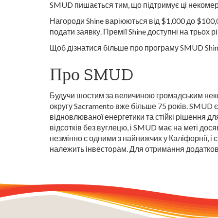
SMUD пишається тим, що підтримує ці некомерц
Нагороди Shine варіюються від $1,000 до $100
подати заявку. Премії Shine доступні на трьох 
Щоб дізнатися більше про програму SMUD Shin
Про SMUD
Будучи шостим за величиною громадським неко
округу Sacramento вже більше 75 років. SMUD є
відновлюваної енергетики та стійкі рішення 
відсотків без вуглецю, і SMUD має на меті дос
незмінно є одними з найнижчих у Каліфорнії, і 
належить інвесторам. Для отримання додатков