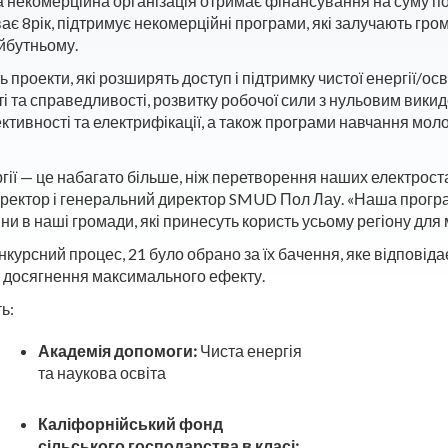
а некомерційна організація отримає фінансування на суму п
ває 8рік, підтримує некомерційні програми, які залучають гр
айбутньому.
проекти, які розширять доступ і підтримку чистої енергії/освіт
і та справедливості, розвитку робочої сили з нульовим вик
тивності та електрифікації, а також програми навчання моло
ії — це набагато більше, ніж перетворення наших електрост
директор і генеральний директор SMUD Пол Лау. «Наша прогр
ни в наші громади, які принесуть користь усьому регіону для 
конкурсний процес, 21 було обрано за їх бачення, яке відпові
 досягнення максимального ефекту.
ь:
Академія допомоги:
Чиста енергія
та наукова освіта
Каліфорнійський фонд
сільського господарства в класі: