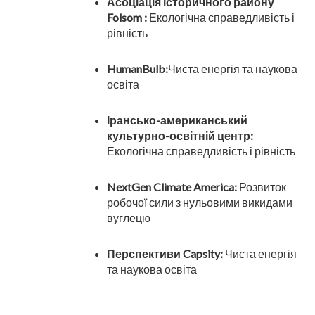
Асоціація історичного району
Folsom :
Екологічна справедливість і
рівність
HumanBulb:
Чиста енергія та наукова
освіта
Ірансько-американський
культурно-освітній центр:
Екологічна справедливість і рівність
NextGen Climate America:
Розвиток
робочої сили з нульовими викидами
вуглецю
Перспективи Capsity:
Чиста енергія
та наукова освіта