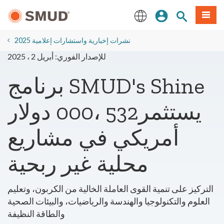
انتقل
ة طعام
بحث الموقع
تسجيل الدخول
إلى
المحتوى
English
الرئيسي
2025 نشرات إخبارية واستشارات إعلامية
للإصدار الفوري: أبريل 2 ، 2025
برنامج SMUD's Shine
يستثمر532 ،000 دولار
أمريكي في مشاريع
محلية غير ربحية
التركيز على تنمية القوى العاملة الخالية من الكربون، وتعليم
العلوم والتكنولوجيا والهندسة والرياضيات، والبيئات الصحية
والطاقة النظيفة