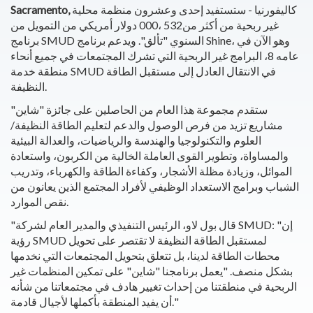
كاليفورنيا - ستستفيد إحدى وعشرون منظمة محلية
Sacramento,
غير ربحية من أكثر من532 ،000 دولار أمريكي من التمويل من
برنامج SMUD السنوي "تألق". ويدعم برنامج Shine، وهو الآن في
عامه 8، البرامج غير الربحية التي تشرك المجتمعات في جميع أنحاء
منطقة خدمة SMUD في الانتقال العادل إلى مستقبل الطاقة
النظيفة.
ستقدم مجموعة هذا العام من الحاصلين على جائزة "شاين"
مشاريع تزيد من فرص الوصول والدعم لتعليم الطاقة النظيفة/
العلوم والتكنولوجيا والهندسة والرياضيات، والعدالة البيئية
والمساواة، وتطوير القوى العاملة الخالية من الكربون، واستعادة
الموائل، وزيادة مظلة الأشجار، وكفاءة الطاقة والكهرباء، وتدريب
الشباب وبرامج الاستعداد الوظيفي لأفراد المجتمع الذين يعانون من
نقص الموارد.
"قال بول لاو، الرئيس التنفيذي والمدير العام لشركة SMUD: "إن
رؤية SMUD لمستقبل الطاقة النظيفة لا تقتصر على تحويل
محطات الطاقة لدينا، بل تتعلق بتحويل المجتمعات التي نخدمها
بشكل منصف. "يعمل برنامجنا "شاين" على تمكين المنظمات غير
الربحية في منطقتنا من إحداث تغيير هادف في مجتمعاتنا من شأنه
أن يفيد المنطقة بأكملها لأجيال قادمة."