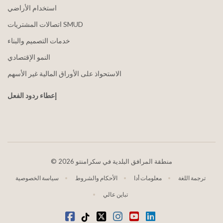
استخدام الأراضي
اتصالات المشتريات SMUD
خدمات التصميم والبناء
النمو الإقتصادي
الاستحواذ على الأوراق المالية غير الأسهم
إعطاء ردود الفعل
2026 منطقة المرافق البلدية في سكرامنتو
©
ترجمة اللغة
معلومات أدا
الأحكام والشروط
سياسة الخصوصية
تباين عالي
موقع YouTube
ينكدين
انستغرام
تويتر
تيكتوك
فيسبوك