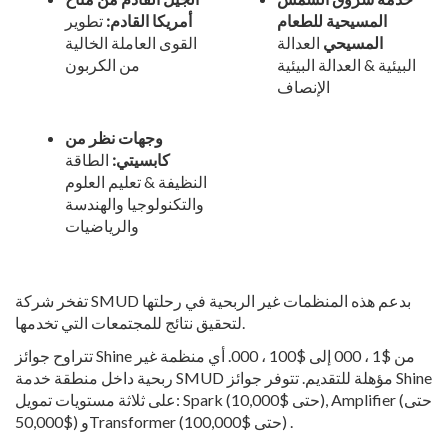
المسيحية للطعام
أمريكا القادم:
تطوير
المسيحي
العدالة
القوى العاملة الخالية
البيئية & العدالة البيئية
من الكربون
الإنصاف
وجهات نظر من
كابسيتي:
الطاقة
النظيفة & تعليم العلوم
والتكنولوجيا والهندسة
والرياضيات
تفخر شركة SMUD بدعم هذه المنظمات غير الربحية في رحلتها
لتحقيق نتائج للمجتمعات التي تخدمها.
تتراوح جوائز Shine من $1 ، 000 إلى $100 ، 000. أي منظمة غير
ربحية داخل منطقة خدمة SMUD مؤهلة للتقديم. تتوفر جوائز Shine
على ثلاثة مستويات تمويل: Spark (حتى $10,000), Amplifier (حتى
$50,000) وTransformer (حتى $100,000) .