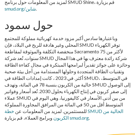
لمزيد من المعلومات حول برنامج SMUD Shine، قم بزيارة
.
smud.org/شاين
حول سمود
وباعتبارها سادس أكبر مزود خدمة كهربائية مملوكة للمجتمع
المحلي وغير هادفة للربح في البلاد، فإن SMUD توفر الكهرباء
منخفضة التكلفة والموثوقة لمقاطعة Sacramento لأكثر من 75
سنوات. تُعد شركة SMUD شركة رائدة معترف بها في هذا المجال
وحائزة على جوائز تقديراً لبرامجها المبتكرة في مجال كفاءة الطاقة
وتقنيات الطاقة المتجددة وحلولها المستدامة من أجل بيئة صحية
أكثر. في 2023 ، كانت إمدادات الطاقة في SMUD، في المتوسط،
خالية من الكربون بنسبة 78 في المائة، وتهدف SMUD إلى الوصول
إلى صفر كربون في إنتاج الكهرباء بحلول 2030. تُعد أسعار وفواتير
عملاء SMUD من بين أدنى الأسعار في كاليفورنيا، وهي اليوم في
المتوسط أقل من 50 في المائة من المرافق المجاورة المملوكة
للمستثمرين. لمزيد من المعلومات عن
خطة SMUD الخالية من
.
smud.org
وبرامج العملاء، قم بزيارة
الكربون