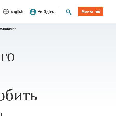
Пошук по сайту
English
Меню
Увійдіть
новаціями
го
обить
д