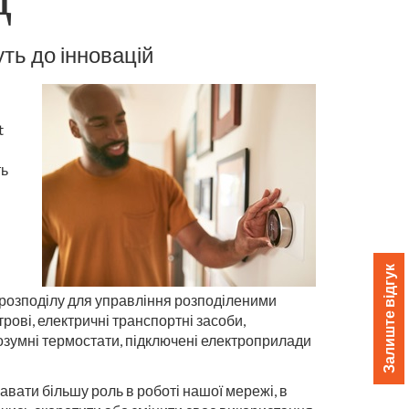
ть до інновацій
t
ть
Залиште відгук
 розподілу для управління розподіленими
рові, електричні транспортні засоби,
розумні термостати, підключені електроприлади
авати більшу роль в роботі нашої мережі, в