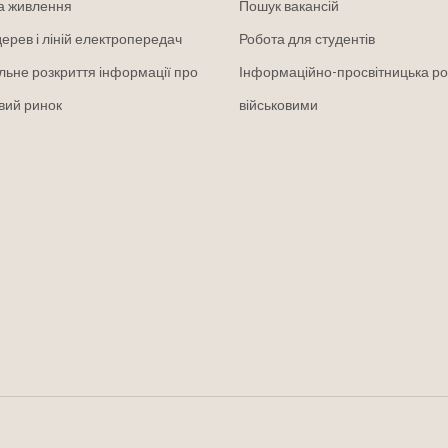
а живлення
Пошук вакансій
дерев і ліній електропередач
Робота для студентів
льне розкриття інформації про
Інформаційно-просвітницька ро
вий ринок
військовими