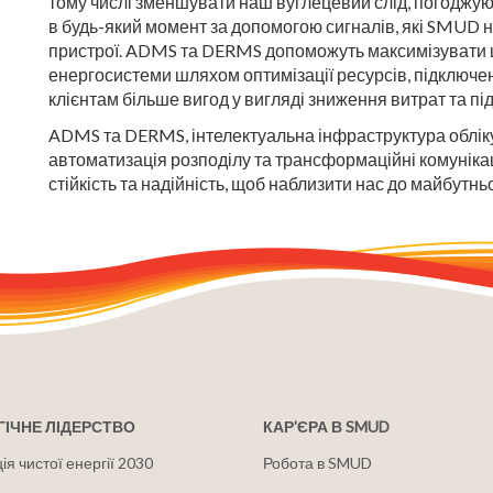
тому числі зменшувати наш вуглецевий слід, погоджую
в будь-який момент за допомогою сигналів, які SMUD на
пристрої. ADMS та DERMS допоможуть максимізувати ц
енергосистеми шляхом оптимізації ресурсів, підключ
клієнтам більше вигод у вигляді зниження витрат та пі
ADMS та DERMS, інтелектуальна інфраструктура обліку,
автоматизація розподілу та трансформаційні комуніка
стійкість та надійність, щоб наблизити нас до майбутньо
ІЧНЕ ЛІДЕРСТВО
КАР'ЄРА В SMUD
я чистої енергії 2030
Робота в SMUD