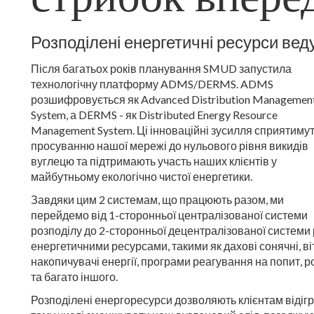
Розподілені енергетичні ресурси веду
Після багатьох років планування SMUD запустила
технологічну платформу ADMS/DERMS. ADMS
розшифровується як Advanced Distribution Managemen
System, а DERMS - як Distributed Energy Resource
Management System. Ці інноваційні зусилля сприятиму
просуванню нашої мережі до нульового рівня викидів
вуглецю та підтримають участь наших клієнтів у
майбутньому екологічно чистої енергетики.
Завдяки цим 2 системам, що працюють разом, ми
перейдемо від 1-сторонньої централізованої системи
розподілу до 2-сторонньої децентралізованої системи
енергетичними ресурсами, такими як дахові сонячні, віт
накопичувачі енергії, програми реагування на попит, 
та багато іншого.
Розподілені енергоресурси дозволяють клієнтам відігр