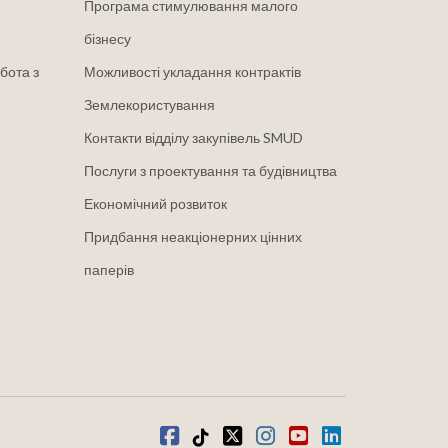
Програма стимулювання малого
бізнесу
бота з
Можливості укладання контрактів
Землекористування
Контакти відділу закупівель SMUD
Послуги з проектування та будівництва
Економічний розвиток
Придбання неакціонерних цінних
паперів
Facebook
Tiktok
твіттер
Instagram
youtube
LinkedIn