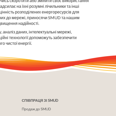
чись скоротити або змінити своє використання
дсилає на їхні розумні лічильники та інші
інність розподілених енергоресурсів для
ених до мережі, приносячи SMUD та нашим
двищення надійності.
 аналіз даних, інтелектуальні мережі,
ційні технології допоможуть забезпечити
го чистої енергії.
СПІВПРАЦЯ ЗІ SMUD
Продаж до SMUD