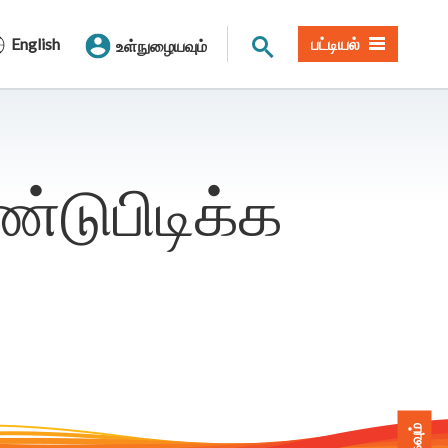
தளத் தேடல்
English
பட்டியல்
உள்நுழையவும்
்டுபிடிக்க