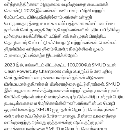
வர்த்தகத்திற்கான அணுகலை வழங்குவதை மையமாகக்
கொண்டு, 2023 இல் எங்கள் பணியாளர் பயிற்சி மற்றும்
மேம்பாட்டை விரிவுபடுத்தினோம். எங்கள் உள்ளூர்
பொருளாதாரத்தை சமமாக வளர்ப்பதற்கான உள்கட்டமைப்பை
நாங்கள் செய்து வருகிறோம், மேலும் எங்களின் புதிய பயிற்சிக்கு
முந்தைய எலக்ட்ரீசியன் பயிற்சி, எங்கள் முதல் பிராந்திய
தொழிலாளர் மேம்பாட்டு உச்சிமாநாடு மற்றும் எங்கள் பெண்கள்
திறன்மிக்க வர்த்தக தினம் போன்ற நிகழ்ச்சிகள் மூலம்
அனைவரும் பங்கேற்க இடமளிக்கிறோம்.
2023 இல், எங்களிடம் கிட்டத்தட்ட 100,000 பேர் SMUD உடன்
Clean PowerCity Champions என்ற பொறுப்பில் சேர பதிவு
செய்துள்ளோம். வாடிக்கையாளர்கள் தங்கள் வீடுகளை
மின்மயமாக்குகிறார்கள், மின்சாரத்தை ஓட்டுகிறார்கள், SMUD
இன் வலுவான ஊக்கத்தொகைகள் மற்றும் தள்ளுபடிகள் மூலம்
சேமிக்கிறார்கள் மற்றும் மாற்றத்தை ஏற்படுத்த சிறிய மற்றும் பெரிய
நடவடிக்கைகளை மேற்கொள்கின்றனர். எங்களின் பல மொழி
ஒருங்கிணைந்த “SMUD ஐ முதலில் தொடர்பு கொள்ளுங்கள்”
என்ற சந்தைப்படுத்தல் பிரச்சாரமானது, மின்சார வாகனத்தை
வாங்குவதற்கு அல்லது குத்தகைக்கு எடுப்பதற்கு முன்
வாடிக்கையாளர்களை SMUD ஐ தொடர்பு கொள்ளுமாறு