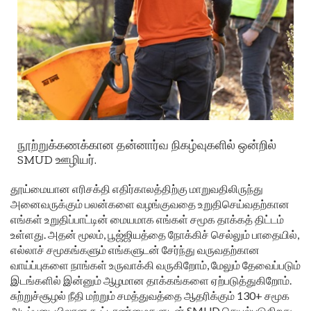
நூற்றுக்கணக்கான தன்னார்வ நிகழ்வுகளில் ஒன்றில்
SMUD ஊழியர்.
தூய்மையான எரிசக்தி எதிர்காலத்திற்கு மாறுவதிலிருந்து
அனைவருக்கும் பலன்களை வழங்குவதை உறுதிசெய்வதற்கான
எங்கள் உறுதிப்பாட்டின் மையமாக எங்கள் சமூக தாக்கத் திட்டம்
உள்ளது. அதன் மூலம், பூஜ்ஜியத்தை நோக்கிச் செல்லும் பாதையில்,
எல்லாச் சமூகங்களும் எங்களுடன் சேர்ந்து வருவதற்கான
வாய்ப்புகளை நாங்கள் உருவாக்கி வருகிறோம், மேலும் தேவைப்படும்
இடங்களில் இன்னும் ஆழமான தாக்கங்களை ஏற்படுத்துகிறோம்.
சுற்றுச்சூழல் நீதி மற்றும் சமத்துவத்தை ஆதரிக்கும் 130+ சமூக
அடிப்படையிலான கூட்டாண்மைகளுடன் SMUD செயல்படுகிறது,