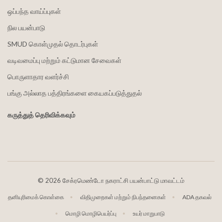
ஒப்பந்த வாய்ப்புகள்
நில பயன்பாடு
SMUD கொள்முதல் தொடர்புகள்
வடிவமைப்பு மற்றும் கட்டுமான சேவைகள்
பொருளாதார வளர்ச்சி
பங்கு அல்லாத பத்திரங்களை கையகப்படுத்துதல்
கருத்துத் தெரிவிக்கவும்
©
2026 சேக்ரமெண்டோ நகராட்சி பயன்பாட்டு மாவட்டம்
தனியுரிமைக் கொள்கை
விதிமுறைகள் மற்றும் நிபந்தனைகள்
ADA தகவல்
மொழி மொழிபெயர்ப்பு
உயர் மாறுபாடு