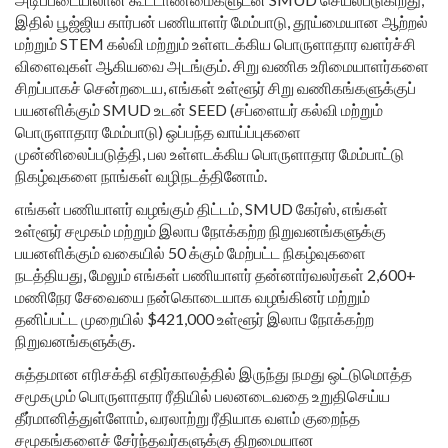
இதில் பூஜ்ஜிய கார்பன் பணியாளர் மேம்பாடு, தூய்மையான ஆற்றல்
மற்றும் STEM கல்வி மற்றும் உள்ளடக்கிய பொருளாதார வளர்ச்சி
விளைவுகள் ஆகியவை அடங்கும். சிறு வணிக உரிமையாளர்களை
சிறப்பாகச் சென்றடைய, எங்கள் உள்ளூர் சிறு வணிகங்களுக்குப்
பயனளிக்கும் SMUD உடன் SEED (சப்ளையர் கல்வி மற்றும்
பொருளாதார மேம்பாடு) ஒப்பந்த வாய்ப்புகளை
முன்னிலைப்படுத்தி, பல உள்ளடக்கிய பொருளாதார மேம்பாட்டு
நிகழ்வுகளை நாங்கள் வழிநடத்தினோம்.
எங்கள் பணியாளர் வழங்கும் திட்டம், SMUD கேர்ஸ், எங்கள்
உள்ளூர் சமூகம் மற்றும் இலாப நோக்கற்ற நிறுவனங்களுக்கு
பயனளிக்கும் வகையில் 50 க்கும் மேற்பட்ட நிகழ்வுகளை
நடத்தியது, மேலும் எங்கள் பணியாளர் தன்னார்வலர்கள் 2,600+
மணிநேர சேவையை நன்கொடையாக வழங்கினர் மற்றும்
தனிப்பட்ட முறையில் $421,000 உள்ளூர் இலாப நோக்கற்ற
நிறுவனங்களுக்கு.
சுத்தமான எரிசக்தி எதிர்காலத்தில் இருந்து நமது ஒட்டுமொத்த
சமூகமும் பொருளாதார ரீதியில் பலனடைவதை உறுதிசெய்ய
தீர்மானித்துள்ளோம், வரலாற்று ரீதியாக வளம் குறைந்த
சமூகங்களைச் சேர்ந்தவர்களுக்கு திறமையான