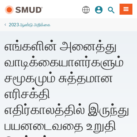
முக்கிய
உள்நுழையவும்
தளத் தேடல்
பட்டியல
உள்ளடக்கத்திற்கு
செல்க
English
2023 ஆண்டு அறிக்கை
எங்களின் அனைத்து
வாடிக்கையாளர்களும்
சமூகமும் சுத்தமான
எரிசக்தி
எதிர்காலத்தில் இருந்து
பயனடைவதை உறுதி