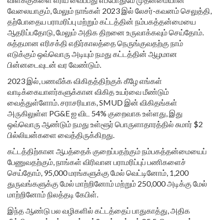
வேலையாகும், மேலும் நாங்கள் 2023 இல் லேசர்-கவனம் செலுத்தி,
தற்போதைய பராமரிப்பு மற்றும் கட்டத்தின் நம்பகத்தன்மையை
ஆதரிப்பதோடு, மேலும் அதிக திறனை உருவாக்கவும் செய்தோம்.
சுத்தமான எரிசக்தி எதிர்காலத்தை நெருங்குவதற்கு நாம்
எடுக்கும் ஒவ்வொரு அடியும் நமது கட்டத்தின் ஆழமான
பின்னடைவுடன் வர வேண்டும்.
2023 இல், பணவீக்க விகிதத்திற்குக் கீழே எங்கள்
வாடிக்கையாளர்களுக்கான விகித உயர்வை மீண்டும்
வைத்துள்ளோம். சராசரியாக, SMUD இன் விகிதங்கள்
அருகிலுள்ள PG&E ஐ விட 54% குறைவாக உள்ளது, இது
ஒவ்வொரு ஆண்டும் நமது உள்ளூர் பொருளாதாரத்தில் சுமார் $2
பில்லியன்களை வைத்திருக்கிறது.
கட்டத்திற்கான ஆபத்தைக் குறைப்பதற்கும் நம்பகத்தன்மையைப்
பேணுவதற்கும், நாங்கள் விரிவான பராமரிப்புப் பணிகளைச்
செய்தோம், 95,000 மரங்களுக்கு மேல் வெட்டினோம், 1,200
துருவங்களுக்கு மேல் மாற்றினோம் மற்றும் 250,000 அடிக்கு மேல்
மாற்றினோம் நிலத்தடி கேபிள்.
இந்த ஆண்டு பல வழிகளில் கட்டத்தைப் பாதுகாத்து, அதிக