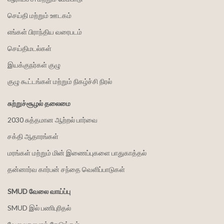
செய்தி மற்றும் ஊடகம்
எங்கள் பிராந்திய வரைபடம்
செய்திமடல்கள்
இயக்குநர்கள் குழு
குழு கூட்டங்கள் மற்றும் நிகழ்ச்சி நிரல்
சுற்றுச்சூழல் தலைமை
2030 சுத்தமான ஆற்றல் பார்வை
சக்தி ஆதாரங்கள்
மரங்கள் மற்றும் மின் இணைப்புகளை பாதுகாத்தல்
தன்னார்வ கார்பன் சந்தை வெளிப்பாடுகள்
SMUD வேலை வாய்ப்பு
SMUD இல் பணிபுரிதல்