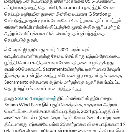
மீள்திறனுடன் கட்டமைத்துள்ளோம்: எங்கள் 85.5-மெகாவாட்
கட்டுமானத்தைத் தொடங்கி, Sacramento நகரத்தில் சேவை
செய்யும் அதிநவீன துணை மின்நிலையமான G Station ஐ
மேம்படுத்துவதன் மூலம். சோலனோ 4 காற்றாலை திட்டம் மற்றும்
எங்கள் கன்ட்ரி ஏக்கர்ஸ் திட்டத்தின் மூலம் அதிக சூரிய மற்றும்
ஆற்றல் சேமிப்புக்கான மின் கொள்முதல் ஒப்பந்தத்தை
செயல்படுத்துதல்.
ஸ்டேஷன் ஜி தற்போது சுமார் 1,300 டவுன்டவுன்
வாடிக்கையாளர்களுக்கு சேவை செய்கிறது மற்றும் தேவையை
பூர்த்தி செய்ய கூடுதல் சுமை சேவை திறனை வழங்குகிறது –
சுமார் 60 மெகாவாட். Sacramentoபிராந்திய டிகார்பனைசேஷன்
இலக்குகளுடன் இணைந்து, ஸ்டேஷன் ஜி, பல தசாப்தங்களுக்கு
Sacramento சுத்தமான ஆற்றல் மாற்றத்தை ஆதரிக்க மேம்பட்ட
தொழில்நுட்பங்களைப் பயன்படுத்துகிறது.
நமது
Solano 4 காற்றாலைத்
திட்டம் எங்களின் தற்போதைய
Solano Wind Farm இல் புதுப்பிக்கத்தக்க, சுத்தமான ஆற்றல்
வெளியீட்டை கணிசமாக விரிவுபடுத்தும், 2024 நடுப்பகுதியில்
வணிகச் செயல்பாடுகள் தொடங்கும். சோலானோ 4 காற்றாலை
திட்டமானது, ஏற்கனவே உள்ள 23 காற்றாலை விசையாழிகளை 19
புதிய நவீன விசையாழிகளுடன் மாற்றுவதை உள்ளடக்கியது. இது