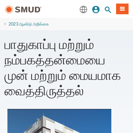
முக்கிய
உள்நுழையவும்
தளத் தேடல்
பட்டியல
உள்ளடக்கத்திற்கு
செல்க
English
2023 ஆண்டு அறிக்கை
பாதுகாப்பு மற்றும்
நம்பகத்தன்மையை
முன் மற்றும் மையமாக
வைத்திருத்தல்