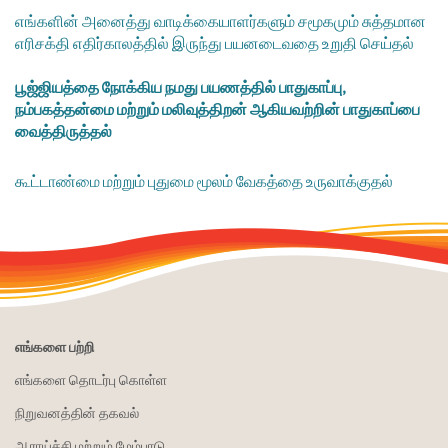
எங்களின் அனைத்து வாடிக்கையாளர்களும் சமூகமும் சுத்தமான
எரிசக்தி எதிர்காலத்தில் இருந்து பயனடைவதை உறுதி செய்தல்
பூஜ்ஜியத்தை நோக்கிய நமது பயணத்தில் பாதுகாப்பு,
நம்பகத்தன்மை மற்றும் மலிவுத்திறன் ஆகியவற்றின் பாதுகாப்பை
வைத்திருத்தல்
கூட்டாண்மை மற்றும் புதுமை மூலம் வேகத்தை உருவாக்குதல்
எங்களை பற்றி
எங்களை தொடர்பு கொள்ள
நிறுவனத்தின் தகவல்
ஆராய்ச்சி மற்றும் மேம்பாடு