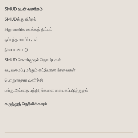
SMUD உடன் வணிகம்
SMUDக்கு விற்றல்
சிறு வணிக ஊக்கத் திட்டம்
ஒப்பந்த வாய்ப்புகள்
நில பயன்பாடு
SMUD கொள்முதல் தொடர்புகள்
வடிவமைப்பு மற்றும் கட்டுமான சேவைகள்
பொருளாதார வளர்ச்சி
பங்கு அல்லாத பத்திரங்களை கையகப்படுத்துதல்
கருத்துத் தெரிவிக்கவும்