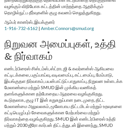
வழங்கும் விநியோக கட்டத்தின் மாற்றத்தை ஆதரிக்கும்
தொழில்நுட்ப தீர்வுகளில் குழு கவனம் செலுத்துகிறது.
ஆம்பர் கானர்ஸ், இயக்குனர்
1-916-732-6162
|
Amber.Connors@smud.org
நிறுவன அமைப்புகள், உத்தி
& நிர்வாகம்
எண்டர்பிரைஸ் சிஸ்டம்ஸ், ஸ்ட்ராடஜி & கவர்னன்ஸ் ஆகியவை
கட்டிடக்கலை, பகுப்பாய்வு, வடிவமைப்பு, கட்டமைப்பு, மேம்பாடு,
இயங்குதள நிர்வாகம், பயன்பாட்டுப் பாதுகாப்பு, நிறுவன உள்ளடக்க
மேலாண்மை மற்றும் SMUD இன் முக்கிய வணிகத்
தளங்களுக்கான தற்போதைய ஆதரவை வழங்குகிறது.
கூடுதலாக, குழு IT இன் சுறுசுறுப்பான நடைமுறை, திட்ட
மேலாண்மை அலுவலகம், மூலோபாய திட்டமிடல் மற்றும் உறவுகளை
கட்டியெழுப்பும் சேவைகளுக்கான மேற்பார்வை மற்றும்
நிர்வாகத்தை வழங்குகிறது. SMUD இன் எண்டர்பிரைஸ் உத்தி
மற்றும் 2030 ஜீரோ கார்பன் திட்டத்துடன் இணைந்து, SMUD