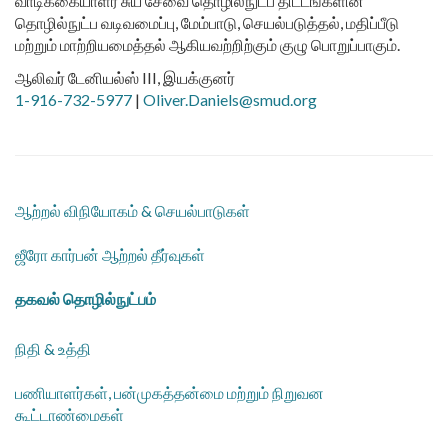
வாடிக்கையாளர் சுய சேவை தொழில்நுட்ப திட்டங்களின்
தொழில்நுட்ப வடிவமைப்பு, மேம்பாடு, செயல்படுத்தல், மதிப்பீடு
மற்றும் மாற்றியமைத்தல் ஆகியவற்றிற்கும் குழு பொறுப்பாகும்.
ஆலிவர் டேனியல்ஸ் III, இயக்குனர்
1-916-732-5977
|
Oliver.Daniels@smud.org
ஆற்றல் விநியோகம் & செயல்பாடுகள்
ஜீரோ கார்பன் ஆற்றல் தீர்வுகள்
தகவல் தொழில்நுட்பம்
நிதி & உத்தி
பணியாளர்கள், பன்முகத்தன்மை மற்றும் நிறுவன
கூட்டாண்மைகள்