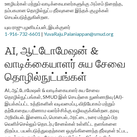
ஊழியர்கள் மற்றும் வாடிக்கையாளர்களுக்கு அம்சம் நிறைந்த,
நம்பகமான தொழில்நுட்ப தீர்வுகளை இந்தக் குழுக்கள்
செயல்படுத்துகின்றன.
யுவ ராஜு பழனியப்பன், இயக்குனர்
1-916-732-6601
|
YuvaRaju.Palaniappan@smud.org
AI, ஆட்டோமேஷன் &
வாடிக்கையாளர் சுய சேவை
தொழில்நுட்பங்கள்
AI, ஆட்டோமேஷன் & வாடிக்கையாளர் சுய சேவை
தொழில்நுட்பங்கள், SMUD இன் செயற்கை நுண்ணறிவு (AI)-
இயக்கப்பட்ட உத்திகளின் வடிவமைப்பு, விநியோகம் மற்றும்
தற்போதைய பரிணாம வளர்ச்சிக்கு வழிவகுக்கின்றன. தரவு
அறிவியல். இணையம், மொபைல், அரட்டை, உரை மற்றும் பிற
வெளிச்செல்லும் தொடர்பு சேனல்கள் உள்ளிட்ட தளங்களை
திறம்பட பயன்படுத்துவதற்கான ஒருங்கிணைந்த தீர்வுகள் உட்பட,