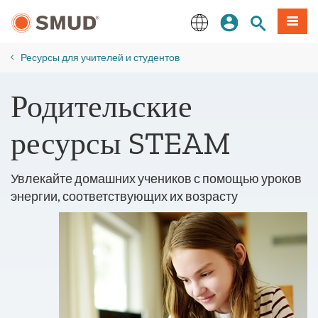
Перейти
вход
Поиск по 
Мен
к
основному
English
содержанию
Ресурсы для учителей и студентов
Родительские
ресурсы STEAM
Увлекайте домашних учеников с помощью уроков
энергии, соответствующих их возрасту