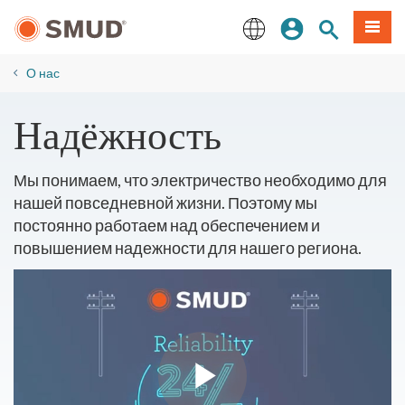
Перейти
вход
Поиск по 
Мен
к
основному
English
содержанию
О нас
Надёжность
Мы понимаем, что электричество необходимо для
нашей повседневной жизни. Поэтому мы
постоянно работаем над обеспечением и
повышением надежности для нашего региона.