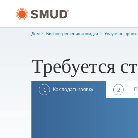
Перейти
к
основному
содержанию
Дом
Бизнес-решения и скидки
​Услуги по прое
Требуется с
1
Как подать заявку
2
П