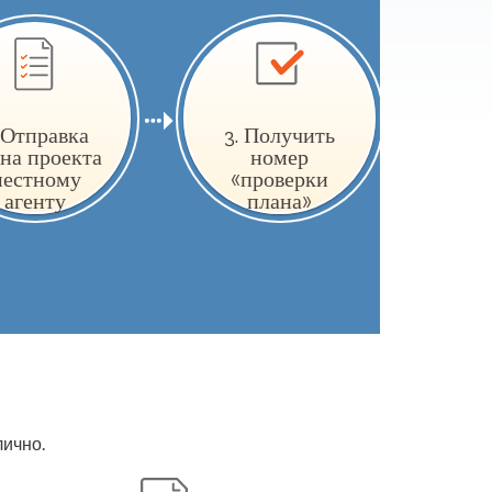
 Отправка
3. Получить
на проекта
номер
естному
«проверки
агенту
плана»
лично.