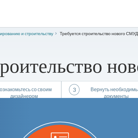
ктированию и строительству
Требуется строительство нового СМУД
троительство н
ознакомьтесь со своим
3
Вернуть необходим
дизайнером
документы