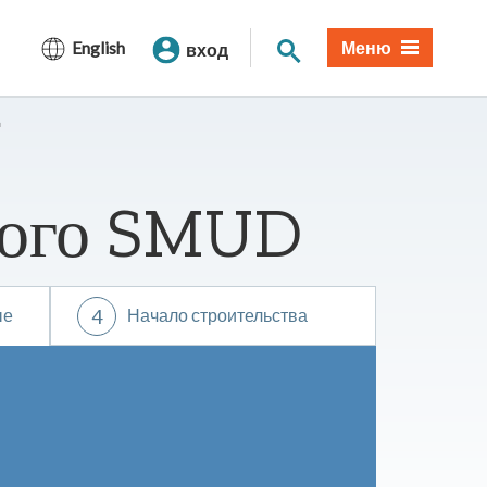
Поиск по сайту
English
Меню
вход
ового SMUD
ые
4
Начало строительства